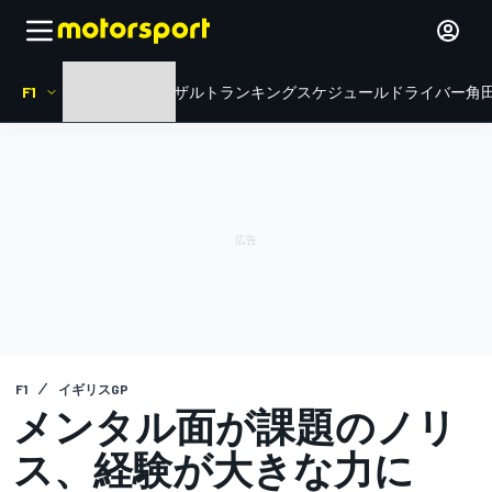
F1
HOME
ニュース
リザルト
ランキング
スケジュール
ドライバー
角田
F1
イギリスGP
メンタル面が課題のノリ
ス、経験が大きな力に