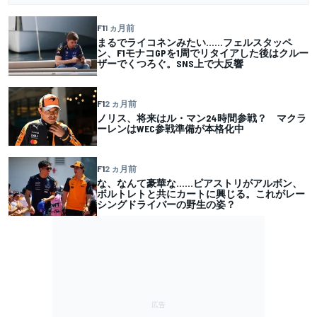
F1
1 ヵ月前
まるでライコネンみたい……フェルスタッペ
ン、F1モナコGPを1周でリタイアした後はクルー
ザーでくつろぐ。SNS上で大反響
F1
2 ヵ月前
ノリス、将来はル・マン24時間参戦？ マクラ
ーレンはWEC参戦準備が本格化中
F1
2 ヵ月前
な、なんて豪華な……ピアストリがアルボン、
ボルトレトと共にカートに興じる。これがレー
シングドライバーの野生の姿？