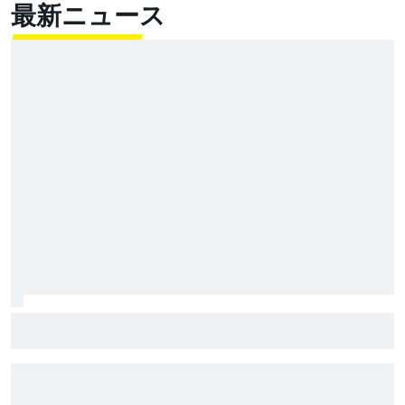
最新ニュース
マルク・マルケス、タイトル争い”本命”のプレッシャー
なし「僕がもう一回タイトルを獲っても何も変わらな
い。ライバルは違う」