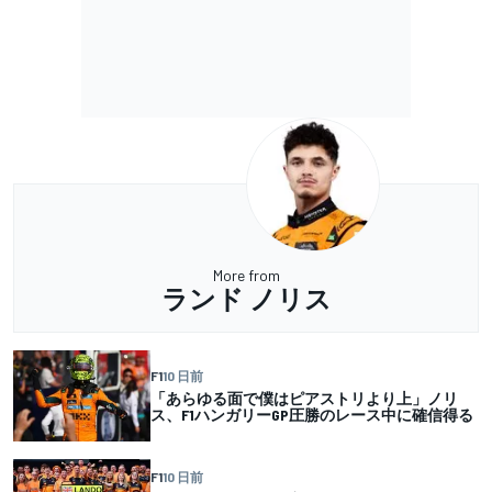
More from
ランド ノリス
F1
10 日前
「あらゆる面で僕はピアストリより上」ノリ
ス、F1ハンガリーGP圧勝のレース中に確信得る
F1
10 日前