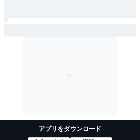
レーシングブルズ代表が語る、フェルナンド・アロン
ソ45歳の凄さ……「今も衰えるところを見せない」
アプリをダウンロード