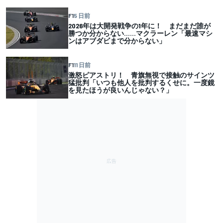
F1
5 日前
2026年は大開発戦争の1年に！ まだまだ誰が
勝つか分からない……マクラーレン「最速マシ
ンはアブダビまで分からない」
F1
11 日前
激怒ピアストリ！ 青旗無視で接触のサインツ
猛批判「いつも他人を批判するくせに。一度鏡
を見たほうが良いんじゃない？」