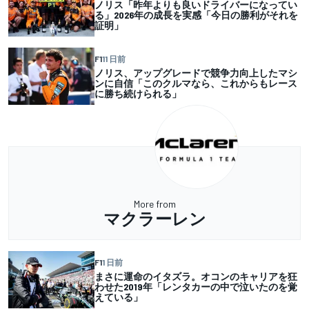
ノリス「昨年よりも良いドライバーになってい
る」2026年の成長を実感「今日の勝利がそれを
証明」
F1
11 日前
ノリス、アップグレードで競争力向上したマシ
ンに自信「このクルマなら、これからもレース
に勝ち続けられる」
More from
マクラーレン
F1
1 日前
まさに運命のイタズラ。オコンのキャリアを狂
わせた2019年「レンタカーの中で泣いたのを覚
えている」