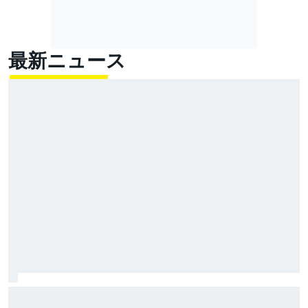
最新ニュース
キャデラックF1の抱える課題は新参特有？ アップデー
ト効果で劣る現状に「開発プロセスを確立しなきゃ」