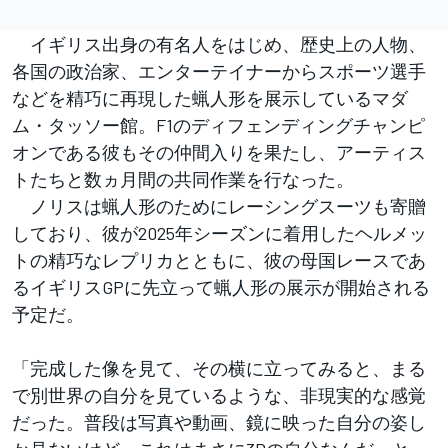
イギリス出身の有名人をはじめ、歴史上の人物、
各国の政治家、エンターテイナーからスポーツ選手
などを精巧に再現した蝋人形を展示しているマダ
ム・タッソー館。F1のディフェンディングチャンピ
オンである彼もその仲間入りを果たし、アーティス
トたちと数ヵ月間の共同作業を行なった。
ノリスは蝋人形のためにレーシングスーツも寄贈
しており、彼が2025年シーズンに着用したヘルメッ
トの精巧なレプリカとともに、彼の母国レースであ
るイギリスGPに先立って蝋人形の展示が開始される
予定だ。
「完成した像を見て、その横に立ってみると、まる
で別世界の自分を見ているような、非現実的な感覚
だった。普段は写真や動画、鏡に映った自分の姿し