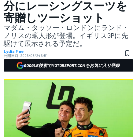
分にレーシングスーツを
寄贈しツーショット
マダム・タッソー・ロンドンにランド・
ノリスの蝋人形が登場。イギリスGPに先
駆けて展示される予定だ。
Lydia Mee
公開日時:
2026/06/24 6:51
GOOGLE検索でMOTORSPORT.COMをお気に入り登録