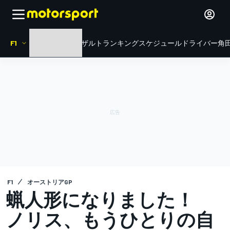
F1
HOME
ニュース
リザルト
ランキング
スケジュール
ドライバー
角田
F1
オーストリアGP
蝋人形になりました！
ノリス、もうひとりの自