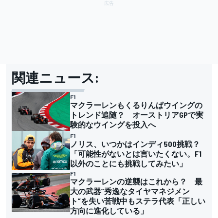
関連ニュース:
F1
マクラーレンもくるりんぱウイングの
トレンド追随？ オーストリアGPで実
験的なウイングを投入へ
F1
ノリス、いつかはインディ500挑戦？
「可能性がないとは言いたくない。F1
以外のことにも挑戦してみたい」
F1
マクラーレンの逆襲はこれから？ 最
大の武器”秀逸なタイヤマネジメン
ト”を失い苦戦中もステラ代表「正しい
方向に進化している」