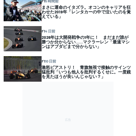
F1
5 時間前
まさに運命のイタズラ。オコンのキャリアを狂
わせた2019年「レンタカーの中で泣いたのを覚
えている」
F1
4 日前
2026年は大開発戦争の1年に！ まだまだ誰が
勝つか分からない……マクラーレン「最速マシ
ンはアブダビまで分からない」
F1
10 日前
激怒ピアストリ！ 青旗無視で接触のサインツ
猛批判「いつも他人を批判するくせに。一度鏡
を見たほうが良いんじゃない？」