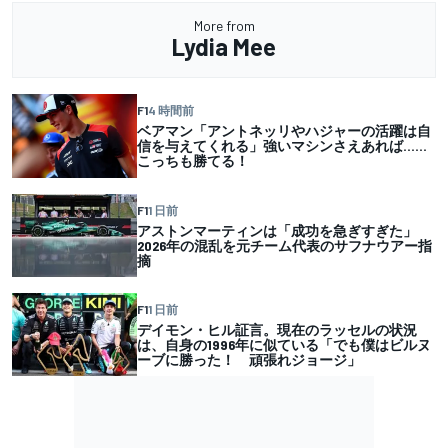
More from
Lydia Mee
F1
4 時間前
ベアマン「アントネッリやハジャーの活躍は自
信を与えてくれる」強いマシンさえあれば……
こっちも勝てる！
F1
1 日前
アストンマーティンは「成功を急ぎすぎた」
2026年の混乱を元チーム代表のサフナウアー指
摘
F1
1 日前
デイモン・ヒル証言。現在のラッセルの状況
は、自身の1996年に似ている「でも僕はビルヌ
ーブに勝った！ 頑張れジョージ」