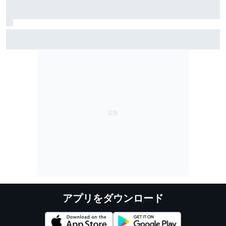
TEAM IMPUL、SF富士で復活のポールポジション＆2位表
彰台。星野一樹監督「オサリバンのスピードとチーム
のポテンシャルを証明できた」
アプリをダウンロード