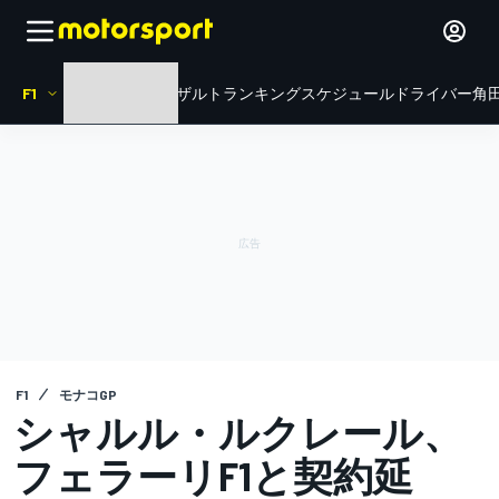
F1
HOME
ニュース
リザルト
ランキング
スケジュール
ドライバー
角田
F1
モナコGP
シャルル・ルクレール、
フェラーリF1と契約延