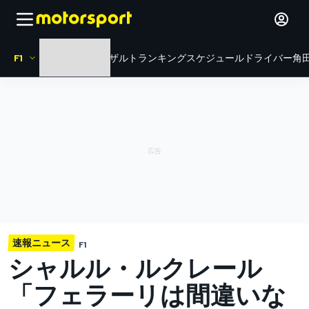
F1
HOME
ニュース
リザルト
ランキング
スケジュール
ドライバー
角田
速報ニュース
F1
シャルル・ルクレール
「フェラーリは間違いな