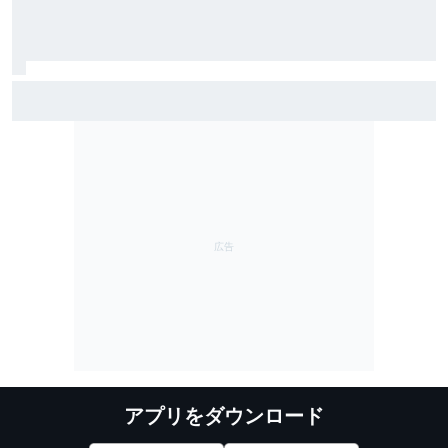
スーパーGT優勝で憑き物も取れた？ スーパーフォー
ミュラ第8戦で予選Q3進出の牧野任祐、表情も明るく
「今までと違うメンタルで臨めている」
アプリをダウンロード