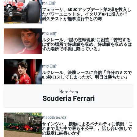
F1
4 日前
フェラーリ、ADUOアップデート第2弾を投入し
たパワーユニットを、イタリアGPに投入か？
耐久テストが無事進行中との噂
F1
12 日前
ルクレール、”謎の逆転現象”に困惑「苦戦する
はずの場所で好成績を収め、好成績を収めるは
ずの場所で不振に陥っている」
F1
13 日前
ルクレール、決勝レースに自信「自分のミスで
0.3秒ロスしてしまったが、明日は勝ちたい」
More from
Scuderia Ferrari
F1
2023/04/03
サインツJr.、接触によるペナルティに憤慨「こ
れまで見た中で最も不公平」。話し合い無しで
の裁定に納得いかず