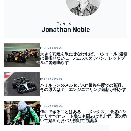
More from
Jonathan Noble
F1
2024/12/29
大きく前進を果たせなければ、F1タイトル5連覇
は目指せない……フェルスタッペン、レッドブ
ルに警鐘鳴らす
F1
2024/12/27
ハミルトンのメルセデスF1最終年度での苦戦、
その原因は？ エンジニアリング統括が明かす
F1
2024/12/25
僕にできることはある……ボッタス、“最悪のシ
ナリオ”でF1シート喪失も闘志は消えず。酒の勢
いで始めたおバカ挑戦で再認識