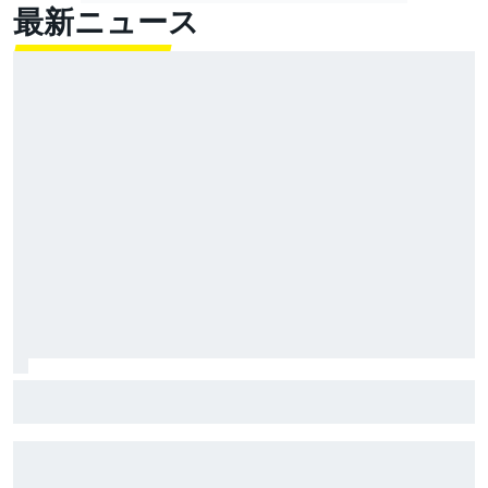
最新ニュース
好調の小椋藍、リヤタイヤの消耗に苦しむもスプリン
ト2位！ ホルヘ・マルティンが逃げ切り勝利｜MotoGP
イギリスGPスプリント