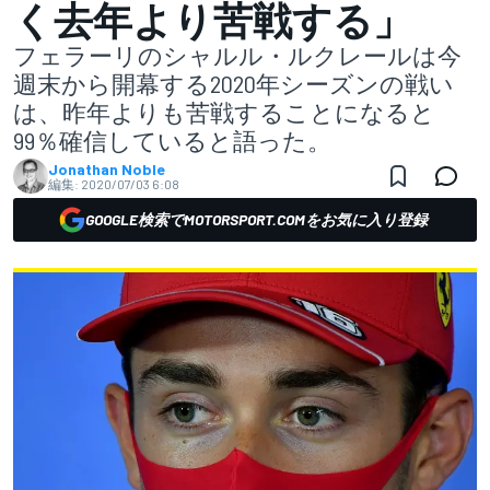
く去年より苦戦する」
フェラーリのシャルル・ルクレールは今
週末から開幕する2020年シーズンの戦い
は、昨年よりも苦戦することになると
99％確信していると語った。
Jonathan Noble
編集:
2020/07/03 6:08
GOOGLE検索でMOTORSPORT.COMをお気に入り登録