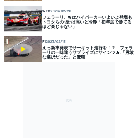
WEC
2023/02/28
フェラーリ、WECハイパーカーいよいよ登場も
トヨタらの”壁”は高いと冷静「初年度で勝てる
ほど楽じゃない」
F1
2023/02/15
えっ新車発表でサーキット走行を！？ フェラ
ーリの一味違うサプライズにサインツJr.「勇敢
な選択だった」と驚嘆