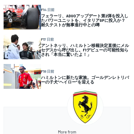
F1
4 日前
フェラーリ、ADUOアップデート第2弾を投入し
たパワーユニットを、イタリアGPに投入か？
耐久テストが無事進行中との噂
F1
7 日前
アントネッリ、ハミルトン移籍決定直後にメル
セデスから呼び出し。F1デビューの可能性知ら
され「本当に驚いたよ！」
F1
8 日前
ハミルトンに新たな家族。ゴールデンレトリバ
ーの子犬”ヘイロー”を迎える
More from