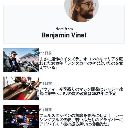
More from
Benjamin Vinel
F1
3 日前
まさに運命のイタズラ。オコンのキャリアを狂
わせた2019年「レンタカーの中で泣いたのを覚
えている」
F1
6 日前
アウディ、今季残りのマシン開発はシャシー改
善に集中へ。PUの次の改良は2027年に予定
F1
6 日前
フェルスタッペンの無線を参考にせよ！ レー
シングブルズ代表、若いふたりのドライバーに
アドバイス「彼の振る舞いは模範的だ」