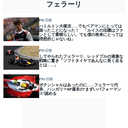
フェラーリ
F1
5 日前
ハミルトン大復活……でもベアマンにとっては
困ったことになった！ 「ルイスの活躍はファ
ンとして素晴らしい。でも僕の将来にとっては
理想的じゃないね」
F1
11 日前
してやられたフェラーリ、レッドブルの過激な
戦略に驚き「ソフトタイヤであんなに長く走る
とは……」
F1
12 日前
ポテンシャルはあったのに……フェラーリ代
表、ハンガリーGP週末の”まずいパフォーマン
ス”認める