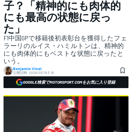
子？「精神的にも肉体的
にも最高の状態に戻っ
た」
F1中国GPで移籍後初表彰台を獲得したフェ
ラーリのルイス・ハミルトンは、精神的
にも肉体的にもベストな状態に戻ったと
いう。
Benjamin Vinel
公開日時:
2026/03/19 3:16
GOOGLE検索でMOTORSPORT.COMをお気に入り登録