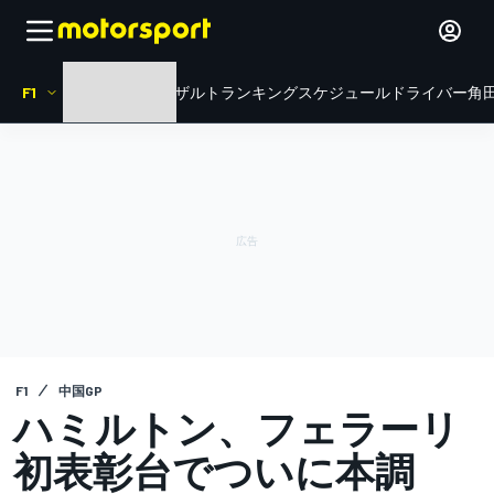
F1
HOME
ニュース
リザルト
ランキング
スケジュール
ドライバー
角田
F1
中国GP
ハミルトン、フェラーリ
初表彰台でついに本調