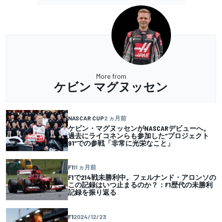
More from
ケビン マグヌッセン
NASCAR CUP
2 ヵ月前
ケビン・マグヌッセンがNASCARデビューへ。
過去にライコネンらも参加した“プロジェクト
91”での参戦「非常に光栄なこと」
F1
11 ヵ月前
F1で214戦未勝利中。フェルナンド・アロンソの
この記録はいつ止まるのか？：F1歴代の未勝利
記録を振り返る
F1
2024/12/23