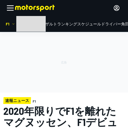
F1
HOME
ニュース
リザルト
ランキング
スケジュール
ドライバー
角田
速報ニュース
F1
2020年限りでF1を離れた
マグヌッセン、F1デビュ