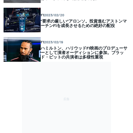
F1
2023/02/20
”要求の厳しい”アロンソ。投資進むアストンマ
ーチンF1を成長させるための絶好の配役
F1
2023/02/19
ハミルトン、ハリウッドF1映画のプロデューサ
ーとして演者オーディションに参加。ブラッ
ド・ピットの共演者は多様性重視