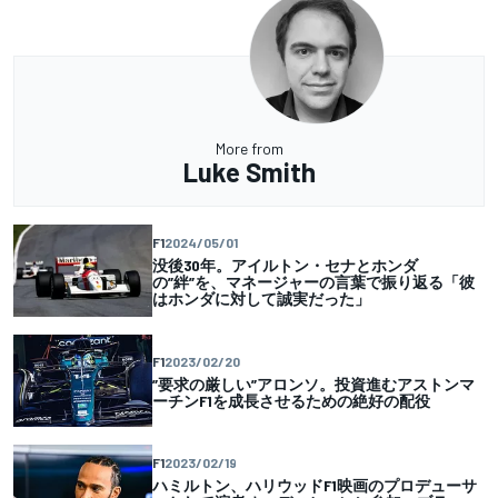
More from
Luke Smith
F1
2024/05/01
没後30年。アイルトン・セナとホンダ
の”絆”を、マネージャーの言葉で振り返る「彼
はホンダに対して誠実だった」
F1
2023/02/20
”要求の厳しい”アロンソ。投資進むアストンマ
ーチンF1を成長させるための絶好の配役
F1
2023/02/19
ハミルトン、ハリウッドF1映画のプロデューサ