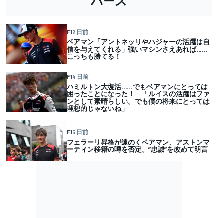
ハース
F1
2 日前
ベアマン「アントネッリやハジャーの活躍は自
信を与えてくれる」強いマシンさえあれば……
こっちも勝てる！
F1
4 日前
ハミルトン大復活……でもベアマンにとっては
困ったことになった！ 「ルイスの活躍はファ
ンとして素晴らしい。でも僕の将来にとっては
理想的じゃないね」
F1
5 日前
フェラーリ昇格が遠のくベアマン、アストンマ
ーティン移籍の噂を否定。”忠誠”を改めて明言