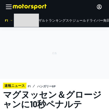
F1
HOME
ニュース
リザルト
ランキング
スケジュール
ドライバー
角田
速報ニュース
F1
ハンガリーGP
マグヌッセン＆グロージ
ャンに10秒ペナルテ