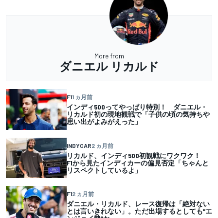
More from
ダニエル リカルド
F1
1 ヵ月前
インディ500ってやっぱり特別！ ダニエル・
リカルド初の現地観戦で「子供の頃の気持ちや
思い出がよみがえった」
INDYCAR
2 ヵ月前
リカルド、インディ500初観戦にワクワク！
F1から見たインディカーの偏見否定「ちゃんと
リスペクトしているよ」
F1
2 ヵ月前
ダニエル・リカルド、レース復帰は「絶対ない
とは言いきれない」。ただ出場するとしても“エ