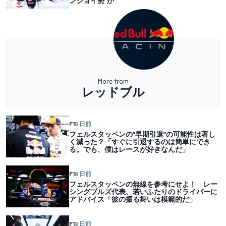
ンジョイ勢”か
More from
レッドブル
F1
5 日前
フェルスタッペンの”早期引退”の可能性は著し
く減った？「すぐに引退するのは簡単にでき
る。でも、僕はレースが好きなんだ」
F1
6 日前
フェルスタッペンの無線を参考にせよ！ レー
シングブルズ代表、若いふたりのドライバーに
アドバイス「彼の振る舞いは模範的だ」
F1
9 日前