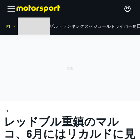
F1
HOME
ニュース
リザルト
ランキング
スケジュール
ドライバー
角田
F1
レッドブル重鎮のマル
コ、6月にはリカルドに見