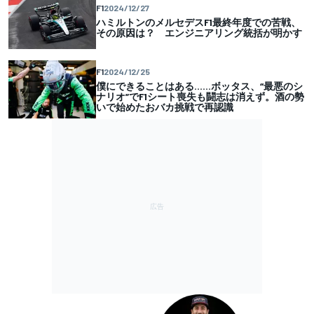
F1
2024/12/27
ハミルトンのメルセデスF1最終年度での苦戦、
その原因は？ エンジニアリング統括が明かす
F1
2024/12/25
僕にできることはある……ボッタス、“最悪のシ
ナリオ”でF1シート喪失も闘志は消えず。酒の勢
いで始めたおバカ挑戦で再認識