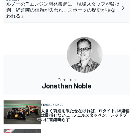
ルノーのF1エンジン開発撤退に、現場スタッフが猛批
判「経営陣の信頼が失われ、スポーツの歴史が損な
われる」
More from
Jonathan Noble
F1
2024/12/29
大きく前進を果たせなければ、F1タイトル5連覇
は目指せない……フェルスタッペン、レッドブ
ルに警鐘鳴らす