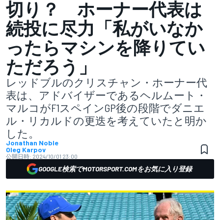
切り？ ホーナー代表は
続投に尽力「私がいなか
ったらマシンを降りてい
ただろう」
レッドブルのクリスチャン・ホーナー代
表は、アドバイザーであるヘルムート・
マルコがF1スペインGP後の段階でダニエ
ル・リカルドの更迭を考えていたと明か
した。
Jonathan Noble
Oleg Karpov
公開日時:
2024/10/01 23:00
GOOGLE検索でMOTORSPORT.COMをお気に入り登録