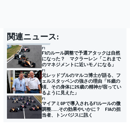
関連ニュース:
F1
F1のルール調整で予選アタックは自然
になった？ マクラーレン「これまで
のマネジメントに近いモノになる」
F1
元レッドブルのマルコ博士が語る、フ
ェルスタッペンの強さの理由「15歳の
頃、その身体に25歳の精神が宿ってい
るように見えた」
F1
マイアミGPで導入されるF1ルールの微
調整……その効果やいかに？ FIAの担
当者、トンバジスに訊く