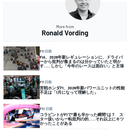
More from
Ronald Vording
F1
1 日前
FIA、2026年新レギュレーションに、ドライバ
ーから批判が集まるのは分かっていたと明か
す……しかし「今年のレースは面白い」と主張
F1
1 日前
苦戦ホンダF1、2026年新パワーユニットの性能
不足は「1月になって理解した」
F1
2 日前
コラピントがF1で”最も辛かった瞬間”は？ ス
ター扱いから一転批判の的……それ以上にキツ
かったことがある