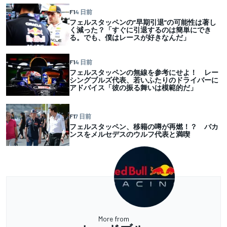
F1
4 日前
フェルスタッペンの”早期引退”の可能性は著し
く減った？「すぐに引退するのは簡単にでき
る。でも、僕はレースが好きなんだ」
F1
4 日前
フェルスタッペンの無線を参考にせよ！ レー
シングブルズ代表、若いふたりのドライバーに
アドバイス「彼の振る舞いは模範的だ」
F1
7 日前
フェルスタッペン、移籍の噂が再燃！？ バカ
ンスをメルセデスのウルフ代表と満喫
More from