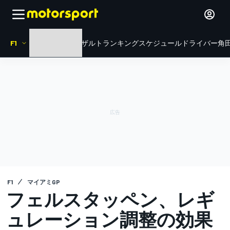
F1
HOME
ニュース
リザルト
ランキング
スケジュール
ドライバー
角田
F1
マイアミGP
フェルスタッペン、レギ
ュレーション調整の効果