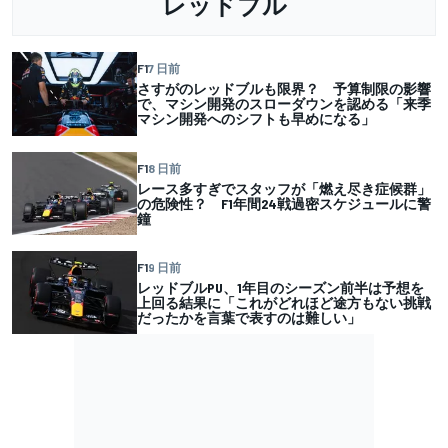
レッドブル
F1
7 日前
さすがのレッドブルも限界？ 予算制限の影響
で、マシン開発のスローダウンを認める「来季
マシン開発へのシフトも早めになる」
F1
8 日前
レース多すぎでスタッフが「燃え尽き症候群」
の危険性？ F1年間24戦過密スケジュールに警
鐘
F1
9 日前
レッドブルPU、1年目のシーズン前半は予想を
上回る結果に「これがどれほど途方もない挑戦
だったかを言葉で表すのは難しい」