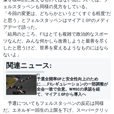
ェルスタッペンも同様の見方をしている。
「今回の変更は、どちらかというと”くすぐる程度”だ
と思う」とフェルスタッペンはマイアミGPのメディ
アデーで語った。
「結局のところ、F1はとても複雑で政治的なスポー
ツなんだ。みんな何かしら改善しようと最善を尽く
したと思うけど、世界を変えるようなものにはなら
ないよ」
関連ニュース:
F1
予選全開率UPと安全性向上のため
に……F1レギュレーションの一部調整が
全会一致で合意。WMSCの承認を経
て、マイアミGPから導入へ
予選についてもフェルスタッペンの反応は同様
だ。エネルギー回生の上限を下げ、スーパークリッ