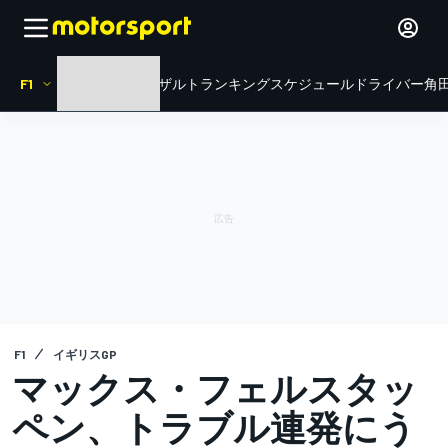
F1
HOME
ニュース
リザルト
ランキング
スケジュール
ドライバー
角田
F1
イギリスGP
マックス・フェルスタッ
ペン、トラブル連発にう