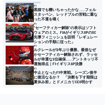
F1
黒猫でも轢いちゃったかな……フェル
スタッペン、レッドブルの苦戦に重な
った不運を嘆く
F1
”セーフティカー解除”の表示はソフト
ウェアのミス。FIAがイギリスGPのSC
先導フィニッシュを説明「レギュレー
ションの手順に従った」
F1
ルクレールが2年ぶり優勝。最後なぜ
かセーフティカー解除されず、ラッセ
ルが幸運な2位確保……アントネッリ不
運無得点｜F1イギリスGP決勝
F1
中止となったF1中東戦。シーズン後半
に復活なるか？ 「決断を下す期限は
夏休み前」とドメニカリCEO明かす