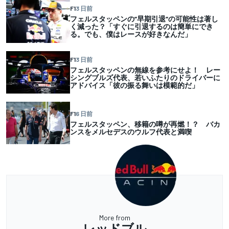
F1
3 日前
フェルスタッペンの”早期引退”の可能性は著し
く減った？「すぐに引退するのは簡単にでき
る。でも、僕はレースが好きなんだ」
F1
3 日前
フェルスタッペンの無線を参考にせよ！ レー
シングブルズ代表、若いふたりのドライバーに
アドバイス「彼の振る舞いは模範的だ」
F1
6 日前
フェルスタッペン、移籍の噂が再燃！？ バカ
ンスをメルセデスのウルフ代表と満喫
More from
レッドブル