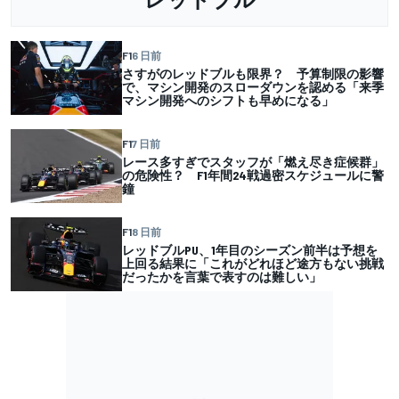
F1
6 日前
さすがのレッドブルも限界？ 予算制限の影響
で、マシン開発のスローダウンを認める「来季
マシン開発へのシフトも早めになる」
F1
7 日前
レース多すぎでスタッフが「燃え尽き症候群」
の危険性？ F1年間24戦過密スケジュールに警
鐘
F1
8 日前
レッドブルPU、1年目のシーズン前半は予想を
上回る結果に「これがどれほど途方もない挑戦
だったかを言葉で表すのは難しい」