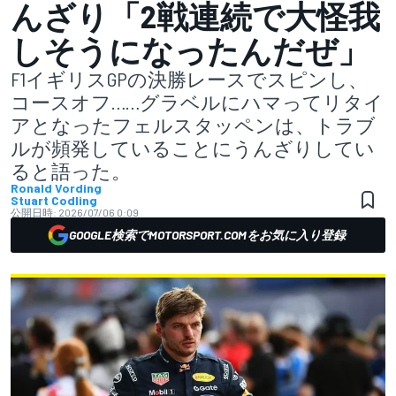
んざり「2戦連続で大怪我
しそうになったんだぜ」
F1イギリスGPの決勝レースでスピンし、
コースオフ……グラベルにハマってリタイ
アとなったフェルスタッペンは、トラブ
ルが頻発していることにうんざりしてい
ると語った。
Ronald Vording
Stuart Codling
公開日時:
2026/07/06 0:09
GOOGLE検索でMOTORSPORT.COMをお気に入り登録