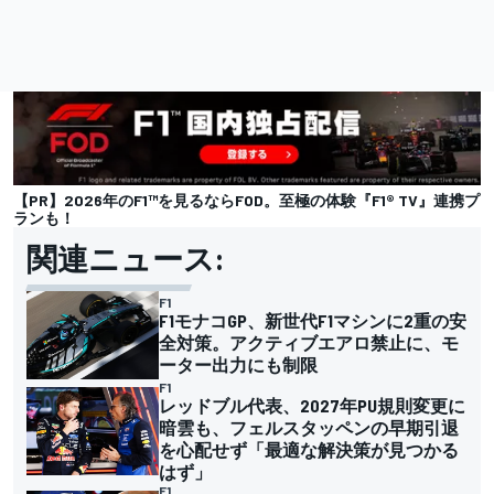
【PR】2026年のF1™を見るならFOD。至極の体験『F1® TV』連携プ
ランも！
関連ニュース:
F1
F1モナコGP、新世代F1マシンに2重の安
全対策。アクティブエアロ禁止に、モ
ーター出力にも制限
F1
レッドブル代表、2027年PU規則変更に
暗雲も、フェルスタッペンの早期引退
を心配せず「最適な解決策が見つかる
はず」
F1