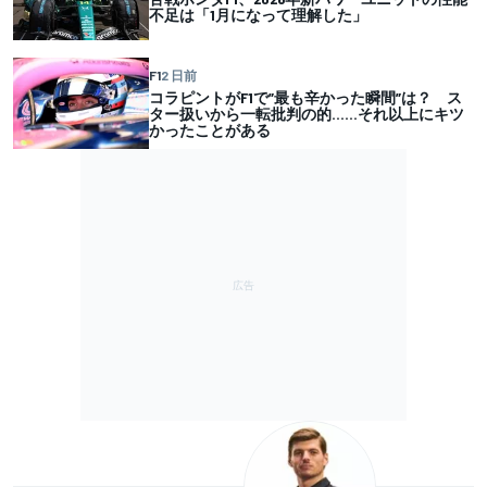
不足は「1月になって理解した」
F1
2 日前
コラピントがF1で”最も辛かった瞬間”は？ ス
ター扱いから一転批判の的……それ以上にキツ
かったことがある