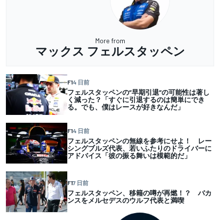
More from
マックス フェルスタッペン
F1
4 日前
フェルスタッペンの”早期引退”の可能性は著し
く減った？「すぐに引退するのは簡単にでき
る。でも、僕はレースが好きなんだ」
F1
4 日前
フェルスタッペンの無線を参考にせよ！ レー
シングブルズ代表、若いふたりのドライバーに
アドバイス「彼の振る舞いは模範的だ」
F1
7 日前
フェルスタッペン、移籍の噂が再燃！？ バカ
ンスをメルセデスのウルフ代表と満喫