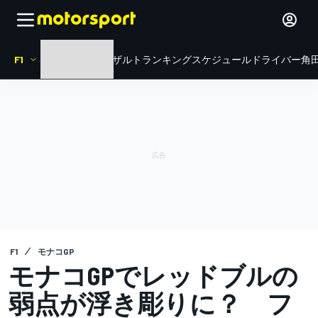
F1
HOME
ニュース
リザルト
ランキング
スケジュール
ドライバー
角田
F1
モナコGP
モナコGPでレッドブルの
弱点が浮き彫りに？ フ