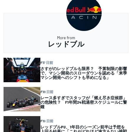
More from
レッドブル
F1
7 日前
さすがのレッドブルも限界？ 予算制限の影響
で、マシン開発のスローダウンを認める「来季
マシン開発へのシフトも早めになる」
F1
8 日前
レース多すぎでスタッフが「燃え尽き症候群」
の危険性？ F1年間24戦過密スケジュールに警
鐘
F1
9 日前
レッドブルPU、1年目のシーズン前半は予想を
上回る結果に「これがどれほど途方もない挑戦