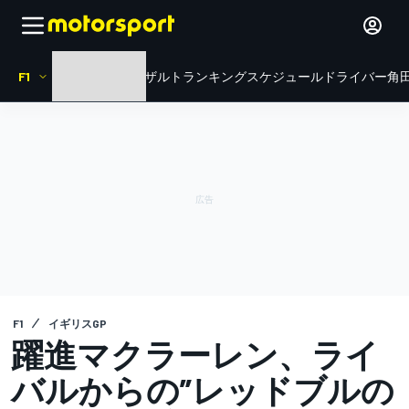
F1
HOME
ニュース
リザルト
ランキング
スケジュール
ドライバー
角田
F1
イギリスGP
躍進マクラーレン、ライ
バルからの”レッドブルの