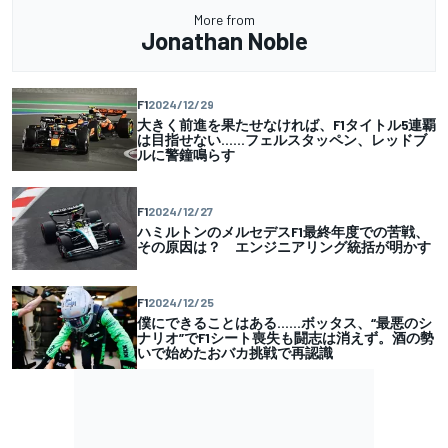
More from
Jonathan Noble
F1
2024/12/29
大きく前進を果たせなければ、F1タイトル5連覇
は目指せない……フェルスタッペン、レッドブ
ルに警鐘鳴らす
F1
2024/12/27
ハミルトンのメルセデスF1最終年度での苦戦、
その原因は？ エンジニアリング統括が明かす
F1
2024/12/25
僕にできることはある……ボッタス、“最悪のシ
ナリオ”でF1シート喪失も闘志は消えず。酒の勢
いで始めたおバカ挑戦で再認識