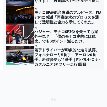
り戻す！ 再審請求でペナルティ撤回
F1
モナコGP表彰台奪還のアルピーヌ、FIA
とF1に感謝「再審請求のプロセスを通
して透明性と協力を示してくれた」
F1
ハジャー、モナコGP3位を失っても案
外平気？ 「僕のモナコ史的には残
念。でも3ポイント減るだけ」
F1
若手ドライバーが印象的な走り披露。
フォルナローリ5番手、アーロン6番
手。岩佐歩夢も14番手｜F1バルセロナ-
カタルニアGP フリー走行1回目