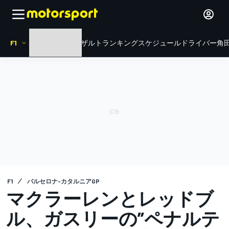
F1
HOME
ニュース
リザルト
ランキング
スケジュール
ドライバー
角田
F1
バルセロナ-カタルニアGP
マクラーレンとレッドブ
ル、ガスリーの”ペナルテ