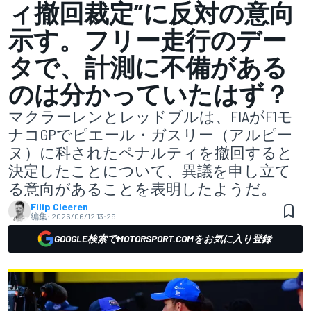
ィ撤回裁定”に反対の意向
示す。フリー走行のデー
タで、計測に不備がある
のは分かっていたはず？
マクラーレンとレッドブルは、FIAがF1モ
ナコGPでピエール・ガスリー（アルピー
ヌ）に科されたペナルティを撤回すると
決定したことについて、異議を申し立て
る意向があることを表明したようだ。
Filip Cleeren
編集:
2026/06/12 13:29
GOOGLE検索でMOTORSPORT.COMをお気に入り登録