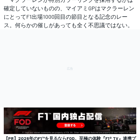
確定していないものの、マイアミGPはマクラーレン
にとってF1出場1000回目の節目となる記念のレー
ス。何らかの催しがあっても全く不思議ではない。
【PR】2026年のF1™を見るならFOD。至極の体験『F1® TV』連携プ