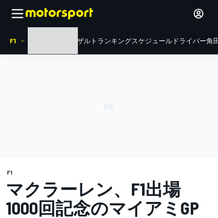
F1
HOME
ニュース
リザルト
ランキング
スケジュール
ドライバー
角田
F1
マクラーレン、F1出場
1000回記念のマイアミGP