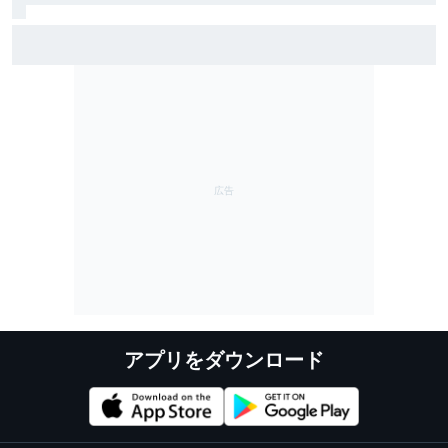
雨のSF富士で予選トップ3に入ったブラウニングとオサ
リバン。知られざる数奇な“腐れ縁”｜英国人ジャーナリ
スト”ジェイミー”の日本レース探訪記
アプリをダウンロード