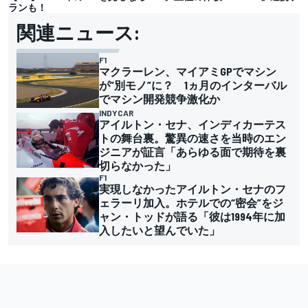
ランも！
関連ニュース:
F1
マクラーレン、マイアミGPでマシン
が”別モノ”に？ 1ヵ月のインターバル
でマシン開発競争激化か
INDYCAR
アイルトン・セナ、インディカーテス
トの舞台裏。驚異の速さを当時のエン
ジニアが証言「あらゆる面で期待を裏
切らなかった」
F1
実現しなかったアイルトン・セナのフ
ェラーリ加入。ホテルでの“密会”をジ
ャン・トッドが語る「彼は1994年に加
入したいと望んでいた」