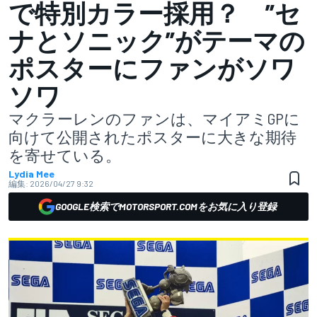
で特別カラー採用？ ”セ
ナとソニック”がテーマの
ポスターにファンがソワ
ソワ
マクラーレンのファンは、マイアミGPに
向けて公開されたポスターに大きな期待
を寄せている。
Lydia Mee
編集:
2026/04/27 9:32
GOOGLE検索でMOTORSPORT.COMをお気に入り登録