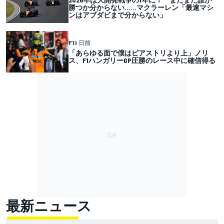
勝つか分からない……マクラーレン「最速マシ
ンはアブダビまで分からない」
F1
9 日前
「あらゆる面で僕はピアストリより上」ノリ
ス、F1ハンガリーGP圧勝のレース中に確信得る
最新ニュース