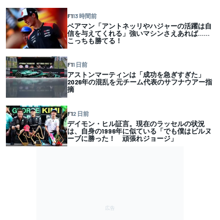
F1
13 時間前
ベアマン「アントネッリやハジャーの活躍は自
信を与えてくれる」強いマシンさえあれば……
こっちも勝てる！
F1
1 日前
アストンマーティンは「成功を急ぎすぎた」
2026年の混乱を元チーム代表のサフナウアー指
摘
F1
2 日前
デイモン・ヒル証言。現在のラッセルの状況
は、自身の1996年に似ている「でも僕はビルヌ
ーブに勝った！ 頑張れジョージ」