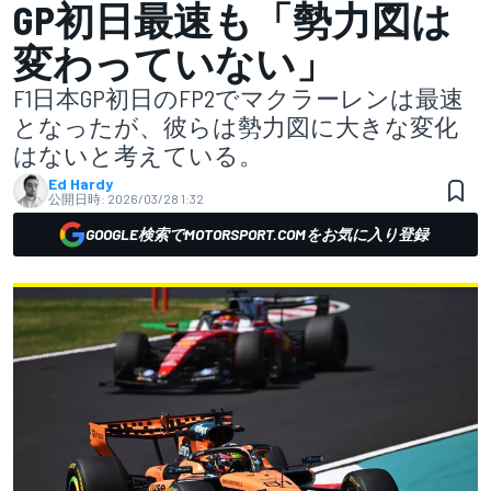
GP初日最速も「勢力図は
変わっていない」
F1日本GP初日のFP2でマクラーレンは最速
となったが、彼らは勢力図に大きな変化
はないと考えている。
Ed Hardy
公開日時:
2026/03/28 1:32
GOOGLE検索でMOTORSPORT.COMをお気に入り登録