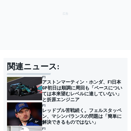
関連ニュース:
F1
アストンマーティン・ホンダ、F1日本
GP初日は順調に周回も「ペースについ
ては本来望むレベルに達していない」
と折原エンジニア
F1
レッドブル苦戦続く。フェルスタッペ
ン、マシンバランスの問題は「簡単に
解決できるものではない」
F1