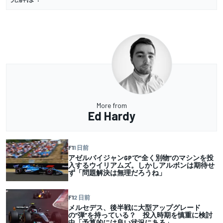
More from
Ed Hardy
F1
1 日前
アゼルバイジャンGPで”全く別物”のマシンを投
入するウイリアムズ。しかしアルボンは期待せ
ず「問題解決は無理だろうね」
F1
2 日前
メルセデス、後半戦に大型アップグレード
の“弾”を持っている？ 投入時期を慎重に検討
中「予算的には良い状況にある」