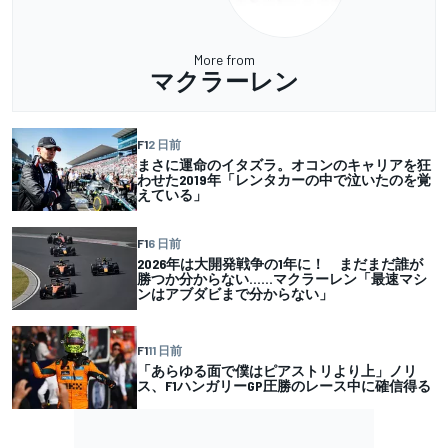
More from
マクラーレン
F1
2 日前
まさに運命のイタズラ。オコンのキャリアを狂
わせた2019年「レンタカーの中で泣いたのを覚
えている」
F1
6 日前
2026年は大開発戦争の1年に！ まだまだ誰が
勝つか分からない……マクラーレン「最速マシ
ンはアブダビまで分からない」
F1
11 日前
「あらゆる面で僕はピアストリより上」ノリ
ス、F1ハンガリーGP圧勝のレース中に確信得る