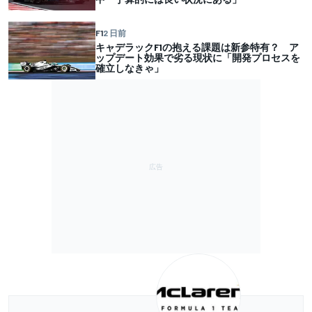
F1
2 日前
キャデラックF1の抱える課題は新参特有？ ア
ップデート効果で劣る現状に「開発プロセスを
確立しなきゃ」