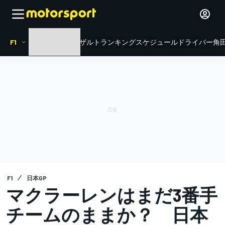
F1
HOME
ニュース
リザルト
ランキング
スケジュール
ドライバー
角田
F1
日本GP
マクラーレンはまだ3番手
チームのままか？ 日本