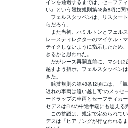
インを通過するまでは、セーフティ
い』という競技規則第48条8項に関
フェルスタッペンは、リスタート前
らだろう。
また当初、ハミルトンとフェルスタ
レースディレクターのマイケル・マ
テイクしないように指示したため、
きるかと思われた。
だがレース再開直前に、マシは2台
越すよう指示。フェルスタッペンは
きた。
競技規則の第48条12項には、『
遅れの車両は追い越し可”のメッセ
ードラップの車両とセーフティカー
セデスはFIAの中途半端にも思え
この抗議は、規定で定められてい
デスは「ヒアリングが行なわれるま
すべてのカテゴリー