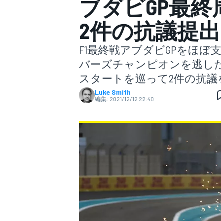
ブダビGP最
2件の抗議提出
スーパーフォーミュラ
F1最終戦アブダビGPをほ
バーズチャンピオンを逃し
スタートを巡って2件の抗議
Luke Smith
編集:
2021/12/12 22:40
スーパーGT