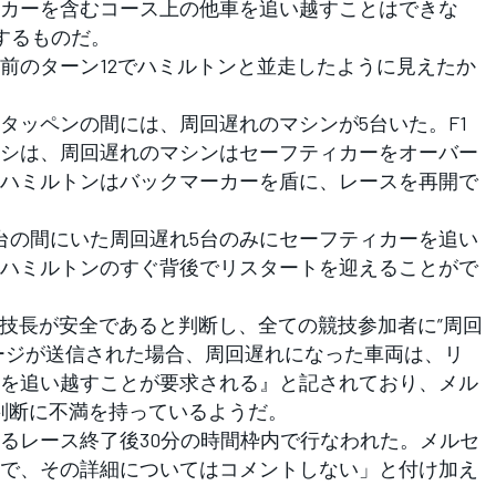
カーを含むコース上の他車を追い越すことはできな
するものだ。
のターン12でハミルトンと並走したように見えたか
ッペンの間には、周回遅れのマシンが5台いた。F1
シは、周回遅れのマシンはセーフティカーをオーバー
ハミルトンはバックマーカーを盾に、レースを再開で
の間にいた周回遅れ5台のみにセーフティカーを追い
ハミルトンのすぐ背後でリスタートを迎えることがで
競技長が安全であると判断し、全ての競技参加者に”周回
ージが送信された場合、周回遅れになった車両は、リ
を追い越すことが要求される』と記されており、メル
る判断に不満を持っているようだ。
るレース終了後30分の時間枠内で行なわれた。メルセ
で、その詳細についてはコメントしない」と付け加え