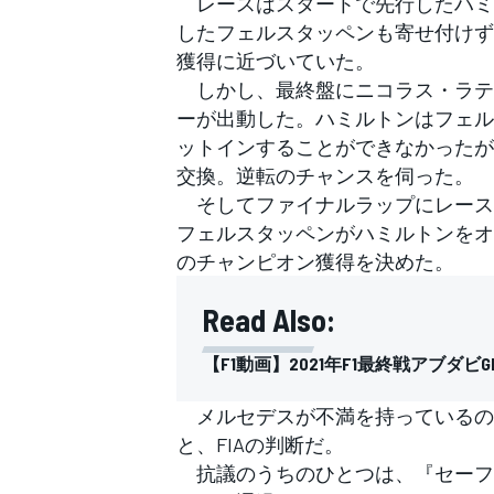
レースはスタートで先行したハミ
フォーミュラE
したフェルスタッペンも寄せ付けず
獲得に近づいていた。
しかし、最終盤にニコラス・ラテ
ーが出動した。ハミルトンはフェル
ットインすることができなかったが
交換。逆転のチャンスを伺った。
そしてファイナルラップにレース
フェルスタッペンがハミルトンをオ
のチャンピオン獲得を決めた。
Read Also:
【F1動画】2021年F1最終戦アブダ
メルセデスが不満を持っているの
と、FIAの判断だ。
抗議のうちのひとつは、『セーフ