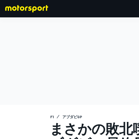
F1
MOTOGP
F1
アブダビGP
まさかの敗北