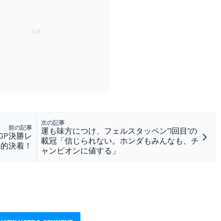
次の記事
前の記事
運も味方につけ、フェルスタッペン”1回目”の
ビGP決勝レ
載冠「信じられない。ホンダもみんなも、チ
劇的決着！
ャンピオンに値する」