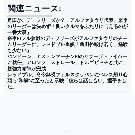
関連ニュース:
角田か、デ・フリーズか？ アルファタウリ代表、来季
のリーダーは決めず「良いクルマをふたりに与えるのが
一番大事」
来季F1フル参戦のデ・フリーズがアルファタウリのチー
ムリーダーに。レッドブル重鎮「角田裕毅は若く、経験
も少ない」
バンドーン、アストンマーチンF1のリザーブドライバー
に就任。アロンソ、ストロール、ドルゴビッチと共に、
超強力布陣が完成
レッドブル、命令無視フェルスタッペンにペレス怒り心
頭も”和解”に至ったと示唆「彼らは話し合い、握手をし
た」