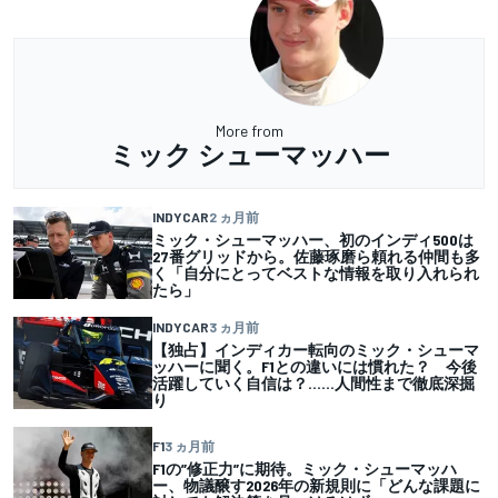
More from
ミック シューマッハー
INDYCAR
2 ヵ月前
ミック・シューマッハー、初のインディ500は
27番グリッドから。佐藤琢磨ら頼れる仲間も多
く「自分にとってベストな情報を取り入れられ
たら」
INDYCAR
3 ヵ月前
【独占】インディカー転向のミック・シューマ
ッハーに聞く。F1との違いには慣れた？ 今後
活躍していく自信は？……人間性まで徹底深掘
り
F1
3 ヵ月前
F1の”修正力”に期待。ミック・シューマッハ
ー、物議醸す2026年の新規則に「どんな課題に