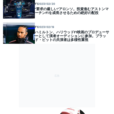
F1
2023/02/20
”要求の厳しい”アロンソ。投資進むアストンマ
ーチンF1を成長させるための絶好の配役
F1
2023/02/19
ハミルトン、ハリウッドF1映画のプロデューサ
ーとして演者オーディションに参加。ブラッ
ド・ピットの共演者は多様性重視