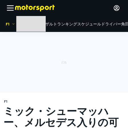
F1
HOME
ニュース
リザルト
ランキング
スケジュール
ドライバー
角田
F1
ミック・シューマッハ
ー、メルセデス入りの可