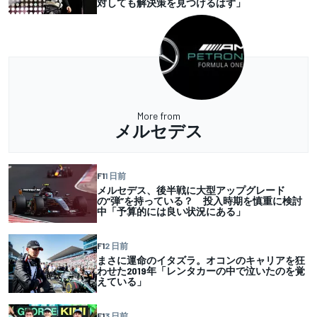
対しても解決策を見つけるはず」
More from
メルセデス
F1
1 日前
メルセデス、後半戦に大型アップグレード
の“弾”を持っている？ 投入時期を慎重に検討
中「予算的には良い状況にある」
F1
2 日前
まさに運命のイタズラ。オコンのキャリアを狂
わせた2019年「レンタカーの中で泣いたのを覚
えている」
F1
3 日前