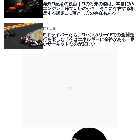
海外F1記者の視点｜F1の将来の姿は、本当にV8
エンジン回帰でいいのか？ そこに存在する相
反する課題……落とし穴の存在もある？
F1
9 日前
F1ドライバーたち、F1ハンガリーGPでの全開走
行を楽しむ「今はエネルギーに余裕がある＝良
いサーキットなのが悲しい」