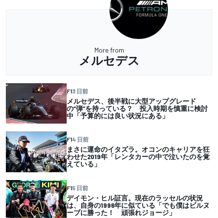
More from
メルセデス
F1
3 日前
メルセデス、後半戦に大型アップグレード
の“弾”を持っている？ 投入時期を慎重に検討
中「予算的には良い状況にある」
F1
4 日前
まさに運命のイタズラ。オコンのキャリアを狂
わせた2019年「レンタカーの中で泣いたのを覚
えている」
F1
5 日前
デイモン・ヒル証言。現在のラッセルの状況
は、自身の1996年に似ている「でも僕はビルヌ
ーブに勝った！ 頑張れジョージ」