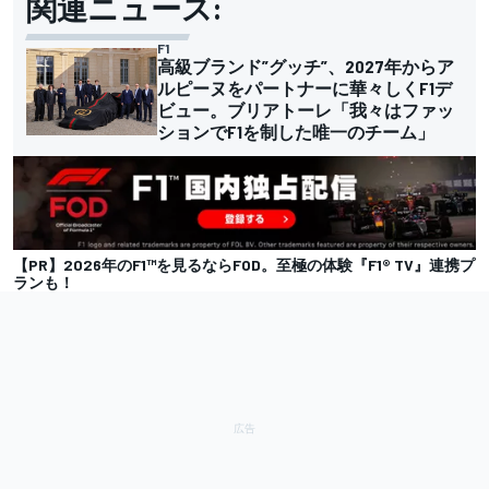
関連ニュース:
F1
高級ブランド”グッチ”、2027年からア
ルピーヌをパートナーに華々しくF1デ
ビュー。ブリアトーレ「我々はファッ
ションでF1を制した唯一のチーム」
【PR】2026年のF1™を見るならFOD。至極の体験『F1® TV』連携プ
ランも！