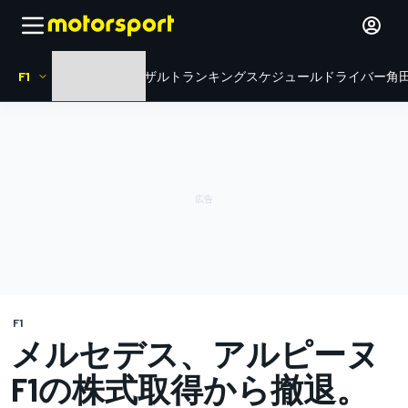
F1
HOME
ニュース
リザルト
ランキング
スケジュール
ドライバー
角田
F1
メルセデス、アルピーヌ
F1の株式取得から撤退。