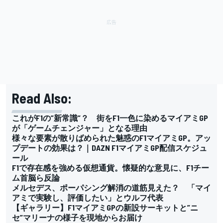
Read Also:
これがF1の”新常識”？ 街をF1一色に染めるマイアミGP
が「ゲームチェンジャー」となる理由
様々な要素が散りばめられた魅惑のF1マイアミGP。アッ
プデートの効果は？｜DAZN F1マイアミGP配信スケジュ
ール
F1で存在感を強める仮想通貨。懐疑的な意見に、F1チー
ム首脳ら反論
メルセデス、ポーパシング解消の道筋見えた？ 「マイ
アミで実験し、評価したい」とウルフ代表
【ギャラリー】F1マイアミGPの新設サーキットと”ニ
セ”マリーナの様子を現地からお届け