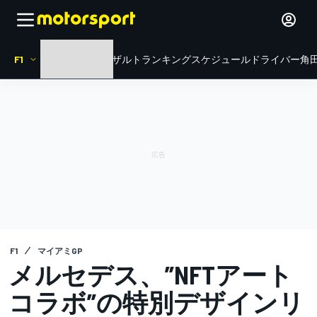
F1
HOME
ニュース
リザルト
ランキング
スケジュール
ドライバー
角田
F1
マイアミGP
メルセデス、”NFTアート
コラボ”の特別デザインリ