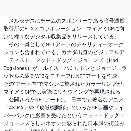
メルセデスはチームのスポンサーである暗号通貨
取引所のFTXとコラボレーション。マイアミGPに向
けて様々なデジタル収集品をリリースしている。
その一貫としてNFTアートのチャリティーオーク
ションも含まれている。カナダ出身のビジュアルア
ーティスト、マッド・ドッグ・ジョーンズ（Mad
Dog Jones）が、ルイス・ハミルトンとジョージ・ラ
ッセルの駆るW13をモチーフにNFTアートを作成。
その“アート内”でマシンに施されたカラーリングが、
マイアミGPでは実際にリヤウイングで再現される。
公開されたNFTアートは、日本でも著名なアニメ
『AKIRA』や『攻殻機動隊』といったSF映画やサイ
バーパンクに影響を受けたというマッド・ドッグ・
ジョーンズらしいネオンに彩られた日本風の街並み
とF1マシンが融合したモノとなっている。