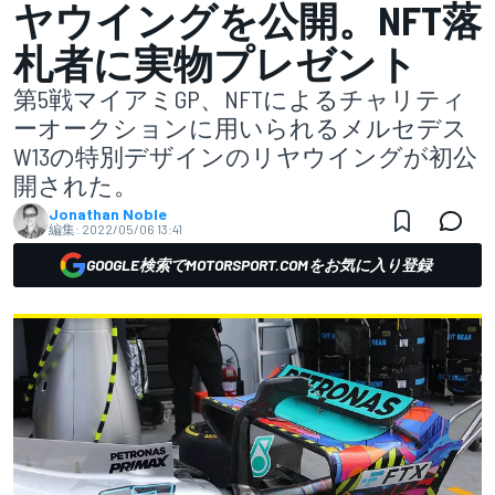
ヤウイングを公開。NFT落
札者に実物プレゼント
第5戦マイアミGP、NFTによるチャリティ
ーオークションに用いられるメルセデス
W13の特別デザインのリヤウイングが初公
開された。
Jonathan Noble
編集:
2022/05/06 13:41
GOOGLE検索でMOTORSPORT.COMをお気に入り登録