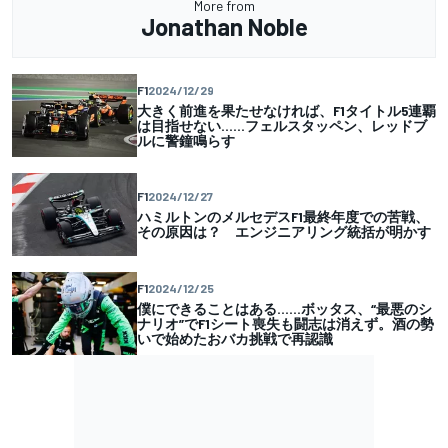
More from
Jonathan Noble
F1
2024/12/29
大きく前進を果たせなければ、F1タイトル5連覇
は目指せない……フェルスタッペン、レッドブ
ルに警鐘鳴らす
F1
2024/12/27
ハミルトンのメルセデスF1最終年度での苦戦、
その原因は？ エンジニアリング統括が明かす
F1
2024/12/25
僕にできることはある……ボッタス、“最悪のシ
ナリオ”でF1シート喪失も闘志は消えず。酒の勢
いで始めたおバカ挑戦で再認識