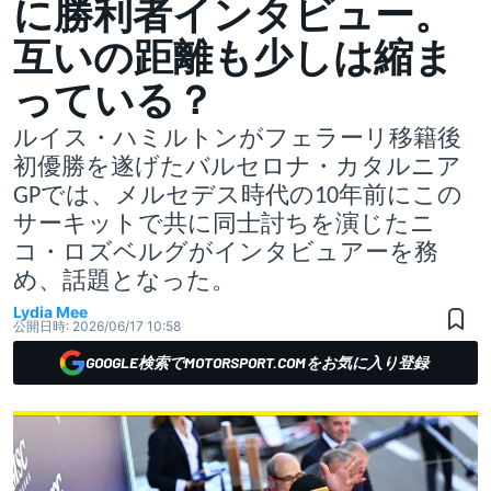
に勝利者インタビュー。
互いの距離も少しは縮ま
っている？
ルイス・ハミルトンがフェラーリ移籍後
初優勝を遂げたバルセロナ・カタルニア
GPでは、メルセデス時代の10年前にこの
サーキットで共に同士討ちを演じたニ
コ・ロズベルグがインタビュアーを務
め、話題となった。
Lydia Mee
公開日時:
2026/06/17 10:58
GOOGLE検索でMOTORSPORT.COMをお気に入り登録