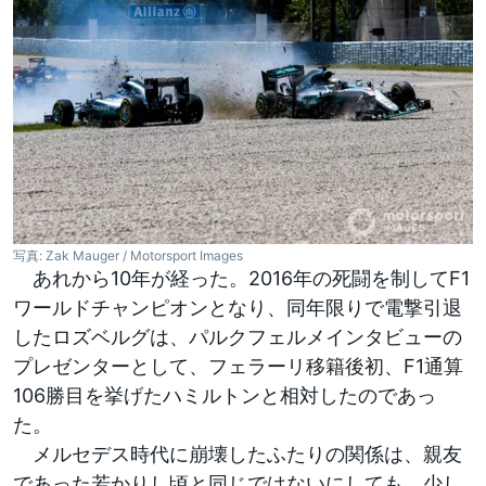
写真: Zak Mauger / Motorsport Images
あれから10年が経った。2016年の死闘を制してF1
ワールドチャンピオンとなり、同年限りで電撃引退
したロズベルグは、パルクフェルメインタビューの
プレゼンターとして、フェラーリ移籍後初、F1通算
106勝目を挙げたハミルトンと相対したのであっ
た。
メルセデス時代に崩壊したふたりの関係は、親友
であった若かりし頃と同じではないにしても、少し