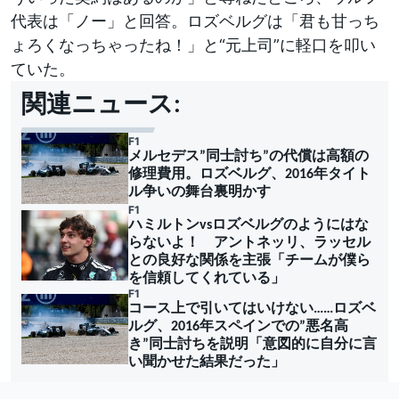
代表は「ノー」と回答。ロズベルグは「君も甘っち
ょろくなっちゃったね！」と“元上司”に軽口を叩い
ていた。
関連ニュース:
F1
メルセデス”同士討ち”の代償は高額の
修理費用。ロズベルグ、2016年タイト
ル争いの舞台裏明かす
F1
ハミルトンvsロズベルグのようにはな
らないよ！ アントネッリ、ラッセル
との良好な関係を主張「チームが僕ら
を信頼してくれている」
F1
コース上で引いてはいけない……ロズベ
ルグ、2016年スペインでの”悪名高
き”同士討ちを説明「意図的に自分に言
い聞かせた結果だった」