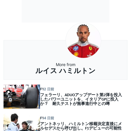
More from
ルイス ハミルトン
F1
2 日前
フェラーリ、ADUOアップデート第2弾を投入
したパワーユニットを、イタリアGPに投入
か？ 耐久テストが無事進行中との噂
F1
4 日前
アントネッリ、ハミルトン移籍決定直後にメ
ルセデスから呼び出し。F1デビューの可能性