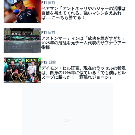
F1
1 日前
ベアマン「アントネッリやハジャーの活躍は
自信を与えてくれる」強いマシンさえあれ
ば……こっちも勝てる！
F1
1 日前
アストンマーティンは「成功を急ぎすぎた」
2026年の混乱を元チーム代表のサフナウアー
指摘
F1
2 日前
デイモン・ヒル証言。現在のラッセルの状況
は、自身の1996年に似ている「でも僕はビル
ヌーブに勝った！ 頑張れジョージ」