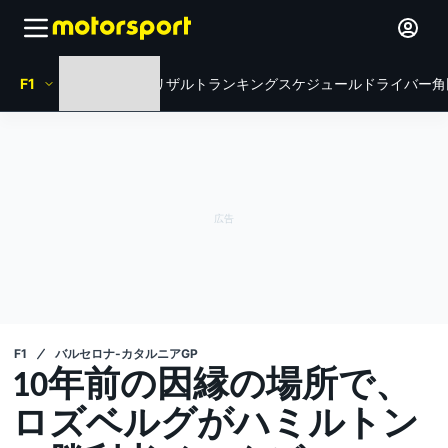
F1
HOME
ニュース
リザルト
ランキング
スケジュール
ドライバー
角
F1
バルセロナ-カタルニアGP
10年前の因縁の場所で、
ロズベルグがハミルトン