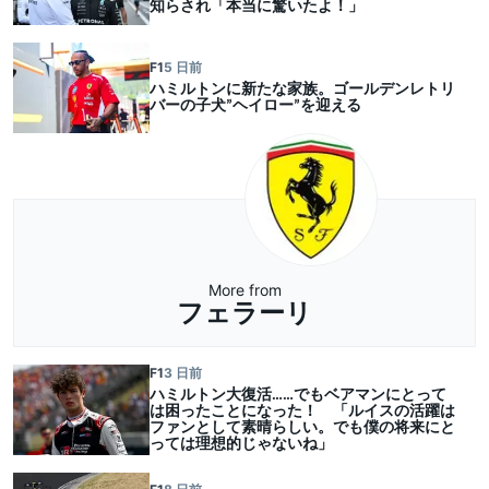
知らされ「本当に驚いたよ！」
F1
5 日前
ハミルトンに新たな家族。ゴールデンレトリ
バーの子犬”ヘイロー”を迎える
More from
フェラーリ
F1
3 日前
ハミルトン大復活……でもベアマンにとって
は困ったことになった！ 「ルイスの活躍は
ファンとして素晴らしい。でも僕の将来にと
っては理想的じゃないね」