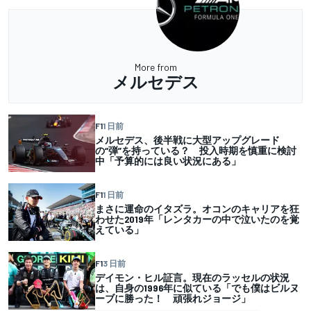
More from
メルセデス
F1
1 日前
メルセデス、後半戦に大型アップグレード
の“弾”を持っている？ 投入時期を慎重に検討
中「予算的には良い状況にある」
F1
1 日前
まさに運命のイタズラ。オコンのキャリアを狂
わせた2019年「レンタカーの中で泣いたのを覚
えている」
F1
3 日前
デイモン・ヒル証言。現在のラッセルの状況
は、自身の1996年に似ている「でも僕はビルヌ
ーブに勝った！ 頑張れジョージ」