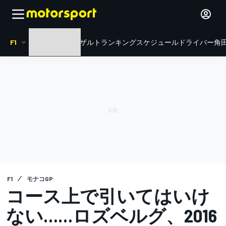
F1
HOME
ニュース
リザルト
ランキング
スケジュール
ドライバー
角田
F1
モナコGP
コース上で引いてはいけ
ない……ロズベルグ、2016