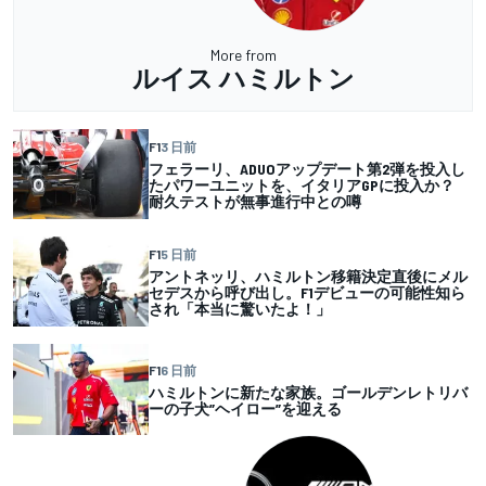
More from
ルイス ハミルトン
F1
3 日前
フェラーリ、ADUOアップデート第2弾を投入し
たパワーユニットを、イタリアGPに投入か？
耐久テストが無事進行中との噂
F1
5 日前
アントネッリ、ハミルトン移籍決定直後にメル
セデスから呼び出し。F1デビューの可能性知ら
され「本当に驚いたよ！」
F1
6 日前
ハミルトンに新たな家族。ゴールデンレトリバ
ーの子犬”ヘイロー”を迎える