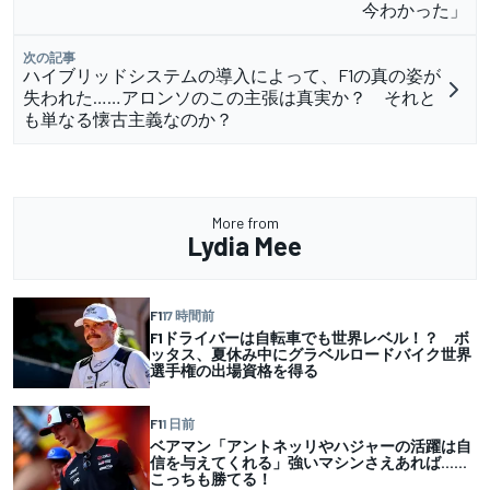
今わかった」
次の記事
ハイブリッドシステムの導入によって、F1の真の姿が
失われた……アロンソのこの主張は真実か？ それと
も単なる懐古主義なのか？
More from
Lydia Mee
F1
17 時間前
F1ドライバーは自転車でも世界レベル！？ ボ
ッタス、夏休み中にグラベルロードバイク世界
選手権の出場資格を得る
F1
1 日前
ベアマン「アントネッリやハジャーの活躍は自
信を与えてくれる」強いマシンさえあれば……
こっちも勝てる！