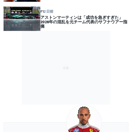
F1
2 日前
アストンマーティンは「成功を急ぎすぎた」
2026年の混乱を元チーム代表のサフナウアー指
摘