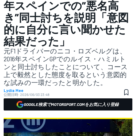
年スペインでの”悪名高
き”同士討ちを説明「意図
的に自分に言い聞かせた
結果だった」
元F1ドライバーのニコ・ロズベルグは、
2016年スペインGPでのルイス・ハミルト
ンと同士討ちしたことについて、コース
上で毅然とした態度を取るという意図的
な試みの一環だったと明かした。
Lydia Mee
公開日時:
2026/06/03 23:48
GOOGLE検索でMOTORSPORT.COMをお気に入り登録