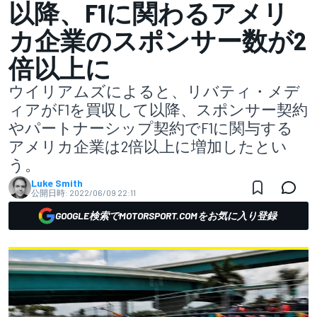
以降、F1に関わるアメリ
カ企業のスポンサー数が2
倍以上に
ウイリアムズによると、リバティ・メデ
ィアがF1を買収して以降、スポンサー契約
やパートナーシップ契約でF1に関与する
アメリカ企業は2倍以上に増加したとい
う。
Luke Smith
公開日時:
2022/06/09 22:11
GOOGLE検索でMOTORSPORT.COMをお気に入り登録