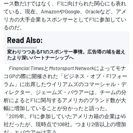
ース数だけではなく、F1に向けられた関心にも表れ
ている。現在、
AmazonやGoogle、Oracleなど、アメ
リカの大手企業もスポンサーとしてF1に参加してい
るのだ。
Read Also:
変わりつつあるF1のスポンサー事情。広告塔の域を超え
たより深いパートナーシップへ
Financial Times
と
Motorsport Network
によってモナ
コGPの際に開催された「ビジネス・オブ・F1フォー
ラム」に出席したウイリアムズのコマーシャル・デ
ィレクター、ジェームズ・バウアーは、チームの分
析によるとF1に関与するアメリカのブランド数が大
幅に増加していることが分かったと語った。
「2015年、F1に参加していたアメリカ籍の企業は45
社だったが、現時点で108社。つまり2倍以上の増加
だ」とバウアーは言う。