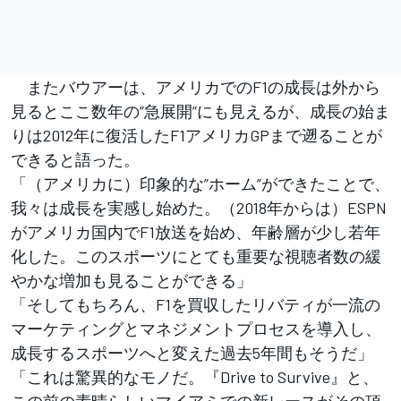
またバウアーは、アメリカでのF1の成長は外から
見るとここ数年の”急展開”にも見えるが、成長の始ま
りは2012年に復活したF1アメリカGPまで遡ることが
できると語った。
「（アメリカに）印象的な”ホーム”ができたことで、
我々は成長を実感し始めた。（2018年からは）ESPN
がアメリカ国内でF1放送を始め、年齢層が少し若年
化した。このスポーツにとても重要な視聴者数の緩
やかな増加も見ることができる」
「そしてもちろん、F1を買収したリバティが一流の
マーケティングとマネジメントプロセスを導入し、
成長するスポーツへと変えた過去5年間もそうだ」
「これは驚異的なモノだ。『Drive to Survive』と、
この前の素晴らしいマイアミでの新レースがその頂