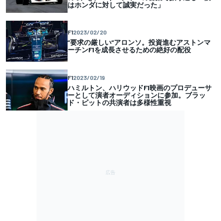
はホンダに対して誠実だった」
F1
2023/02/20
”要求の厳しい”アロンソ。投資進むアストンマ
ーチンF1を成長させるための絶好の配役
F1
2023/02/19
ハミルトン、ハリウッドF1映画のプロデューサ
ーとして演者オーディションに参加。ブラッ
ド・ピットの共演者は多様性重視