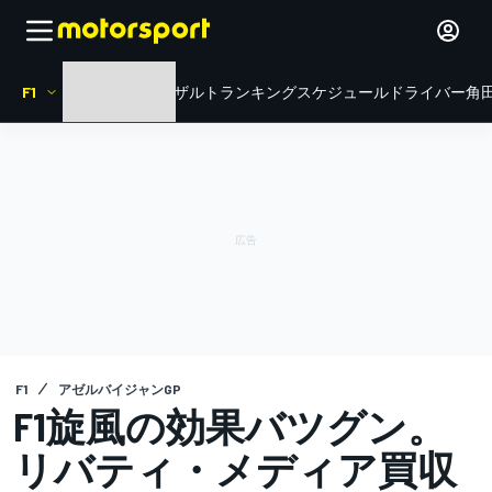
F1
HOME
ニュース
リザルト
ランキング
スケジュール
ドライバー
角田
F1
アゼルバイジャンGP
F1旋風の効果バツグン。
リバティ・メディア買収