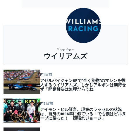
More from
ウイリアムズ
F1
1 日前
アゼルバイジャンGPで”全く別物”のマシンを投
入するウイリアムズ。しかしアルボンは期待せ
ず「問題解決は無理だろうね」
F1
3 日前
デイモン・ヒル証言。現在のラッセルの状況
は、自身の1996年に似ている「でも僕はビルヌ
ーブに勝った！ 頑張れジョージ」