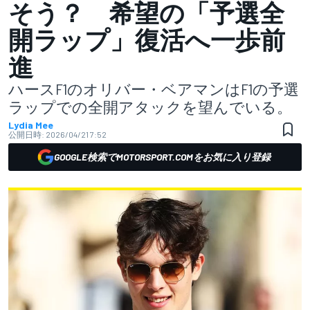
そう？ 希望の「予選全
開ラップ」復活へ一歩前
進
ハースF1のオリバー・ベアマンはF1の予選
ラップでの全開アタックを望んでいる。
Lydia Mee
公開日時:
2026/04/21 7:52
GOOGLE検索でMOTORSPORT.COMをお気に入り登録