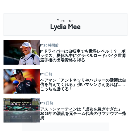
More from
Lydia Mee
F1
20 時間前
F1ドライバーは自転車でも世界レベル！？ ボ
ッタス、夏休み中にグラベルロードバイク世界
選手権の出場資格を得る
F1
1 日前
ベアマン「アントネッリやハジャーの活躍は自
信を与えてくれる」強いマシンさえあれば……
こっちも勝てる！
F1
2 日前
アストンマーティンは「成功を急ぎすぎた」
2026年の混乱を元チーム代表のサフナウアー指
摘