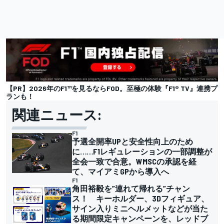
【PR】2026年のF1™を見るならFOD。至極の体験『F1® TV』連携プ
ランも！
関連ニュース:
F1
予選全開率UPと安全性向上のため
に……F1レギュレーションの一部調整が
全会一致で合意。WMSCの承認を経
て、マイアミGPから導入へ
F1
角田裕毅を”連れて帰れる”チャン
ス！ キーホルダー、3Dフィギュア、
サイン入りミニヘルメットなどが当た
る期間限定キャンペーンを、レッドブ