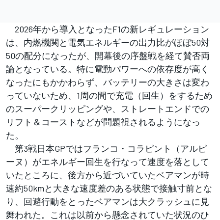
2026年から導入となったF1の新レギュレーション
は、内燃機関と電気エネルギーの出力比がほぼ50対
50の配分になったが、開幕後の序盤戦を経て賛否両
論となっている。特に電動パワーへの依存度が高く
なったにもかかわらず、バッテリーの大きさは変わ
っていないため、1周の間で充電（回生）をするため
のスーパークリッピングや、ストレートエンドでの
リフト＆コーストなどが問題視されるようになっ
た。
第3戦日本GPではフランコ・コラピント（アルピ
ーヌ）がエネルギー回生を行なって速度を落として
いたところに、後方から近づいていたベアマンが時
速約50kmと大きな速度差のある状態で接触寸前とな
り、回避行動をとったベアマンは大クラッシュに見
舞われた。これは以前から懸念されていた状況のひ