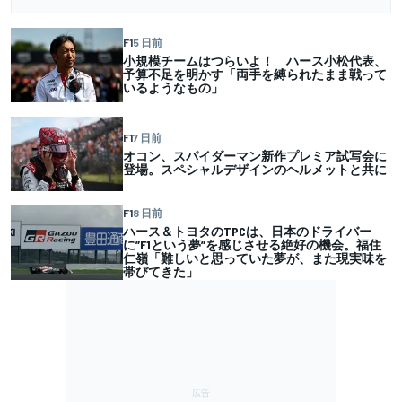
F1
5 日前
小規模チームはつらいよ！ ハース小松代表、
予算不足を明かす「両手を縛られたまま戦って
いるようなもの」
F1
7 日前
オコン、スパイダーマン新作プレミア試写会に
登場。スペシャルデザインのヘルメットと共に
F1
8 日前
ハース＆トヨタのTPCは、日本のドライバー
に”F1という夢”を感じさせる絶好の機会。福住
仁嶺「難しいと思っていた夢が、また現実味を
帯びてきた」