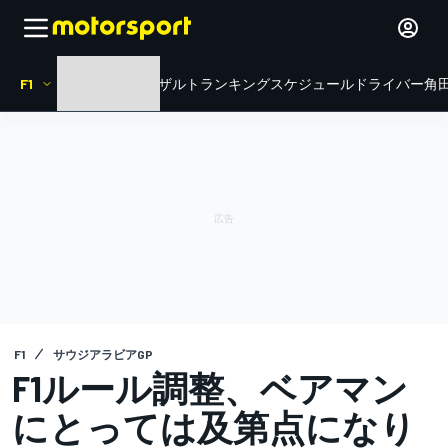
F1
HOME
ニュース
リザルト
ランキング
スケジュール
ドライバー
角田
F1
サウジアラビアGP
F1ルール調整、ベアマン
にとっては及第点になり