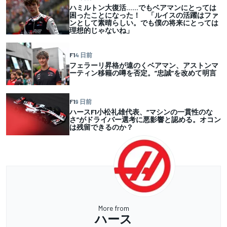
ハミルトン大復活……でもベアマンにとっては
困ったことになった！ 「ルイスの活躍はファ
ンとして素晴らしい。でも僕の将来にとっては
理想的じゃないね」
F1
4 日前
フェラーリ昇格が遠のくベアマン、アストンマ
ーティン移籍の噂を否定。”忠誠”を改めて明言
F1
9 日前
ハースF1小松礼雄代表、“マシンの一貫性のな
さ”がドライバー選考に悪影響と認める。オコン
は残留できるのか？
More from
ハース