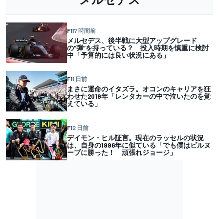
F1
17 時間前
メルセデス、後半戦に大型アップグレード
の“弾”を持っている？ 投入時期を慎重に検討
中「予算的には良い状況にある」
F1
1 日前
まさに運命のイタズラ。オコンのキャリアを狂
わせた2019年「レンタカーの中で泣いたのを覚
えている」
F1
2 日前
デイモン・ヒル証言。現在のラッセルの状況
は、自身の1996年に似ている「でも僕はビルヌ
ーブに勝った！ 頑張れジョージ」