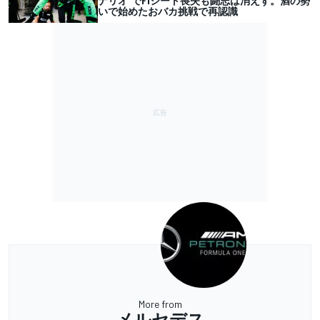
ナリオ”でF1シート喪失も闘志は消えず。酒の勢
いで始めたおバカ挑戦で再認識
More from
メルセデス