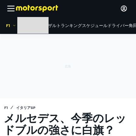
F1
HOME
ニュース
リザルト
ランキング
スケジュール
ドライバー
角田
F1
イタリアGP
メルセデス、今季のレッ
ドブルの強さに白旗？