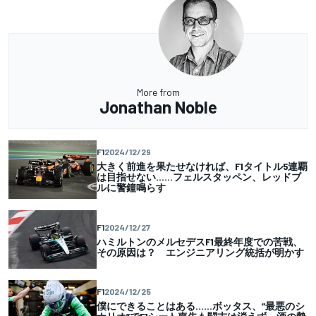
More from
Jonathan Noble
F1
2024/12/29
大きく前進を果たせなければ、F1タイトル5連覇
は目指せない……フェルスタッペン、レッドブ
ルに警鐘鳴らす
F1
2024/12/27
ハミルトンのメルセデスF1最終年度での苦戦、
その原因は？ エンジニアリング統括が明かす
F1
2024/12/25
僕にできることはある……ボッタス、“最悪のシ