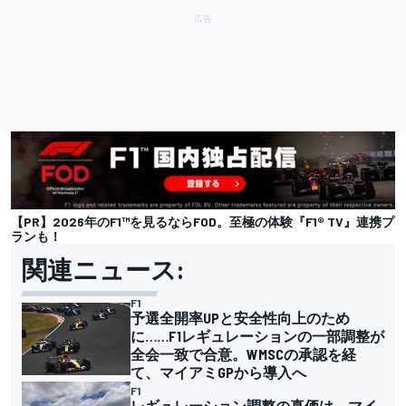
【PR】2026年のF1™を見るならFOD。至極の体験『F1® TV』連携プ
ランも！
関連ニュース:
F1
予選全開率UPと安全性向上のため
に……F1レギュレーションの一部調整が
全会一致で合意。WMSCの承認を経
て、マイアミGPから導入へ
F1
レギュレーション調整の真価は、マイ