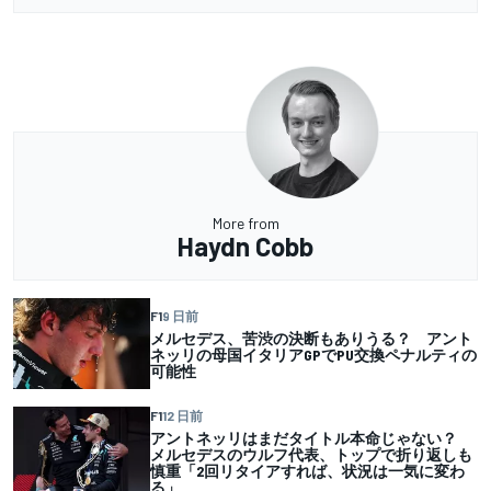
More from
Haydn Cobb
F1
9 日前
メルセデス、苦渋の決断もありうる？ アント
ネッリの母国イタリアGPでPU交換ペナルティの
可能性
F1
12 日前
アントネッリはまだタイトル本命じゃない？
メルセデスのウルフ代表、トップで折り返しも
慎重「2回リタイアすれば、状況は一気に変わ
る」