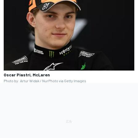
Oscar Piastri, McLaren
Photo by: Artur Widak / NurPhoto via Getty Images