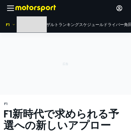
F1
HOME
ニュース
リザルト
ランキング
スケジュール
ドライバー
角田
F1
F1新時代で求められる予
選への新しいアプロー