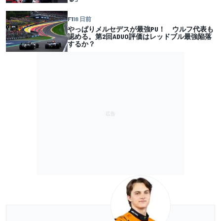
F1
18 日前
やっぱりメルセデスが最強PU！ ウルフ代表も
認める。第2回ADUO評価はレッドブル最強陥落
するか？