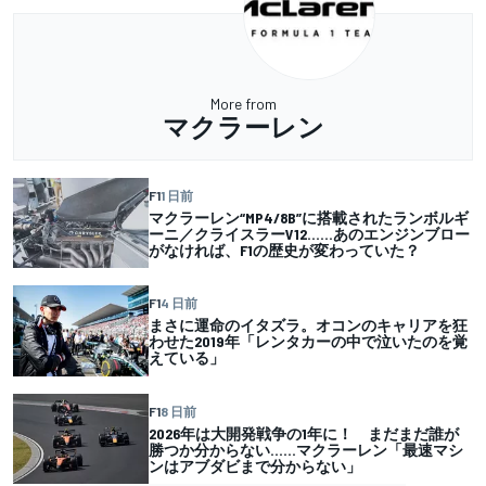
More from
マクラーレン
F1
1 日前
マクラーレン“MP4/8B”に搭載されたランボルギ
ーニ／クライスラーV12……あのエンジンブロー
がなければ、F1の歴史が変わっていた？
F1
4 日前
まさに運命のイタズラ。オコンのキャリアを狂
わせた2019年「レンタカーの中で泣いたのを覚
えている」
F1
8 日前
2026年は大開発戦争の1年に！ まだまだ誰が
勝つか分からない……マクラーレン「最速マシ
ンはアブダビまで分からない」