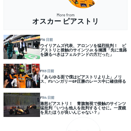
More from
オスカー ピアストリ
F1
9 日前
ウイリアムズ代表、アロンソを猛烈批判！ ピ
アストリと接触のサインツJr.を擁護「先に進路
を譲るべきはフェルナンドの方だった」
F1
13 日前
「あらゆる面で僕はピアストリより上」ノリ
ス、F1ハンガリーGP圧勝のレース中に確信得る
F1
14 日前
激怒ピアストリ！ 青旗無視で接触のサインツ
猛批判「いつも他人を批判するくせに。一度鏡
を見たほうが良いんじゃない？」