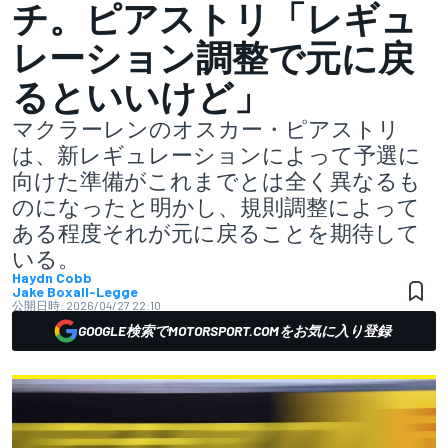
チ。ピアストリ「レギュ
レーション調整で元に戻
るといいけど」
マクラーレンのオスカー・ピアストリ
は、新レギュレーションによって予選に
向けた準備がこれまでとは全く異なるも
のになったと明かし、規則調整によって
ある程度それが元に戻ることを期待して
いる。
Haydn Cobb
Jake Boxall-Legge
公開日時:
2026/04/27 22:10
GOOGLE検索でMOTORSPORT.COMをお気に入り登録