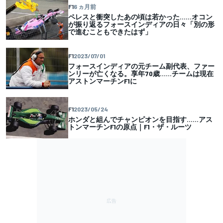
F1
6 ヵ月前
ペレスと衝突したあの頃は若かった……オコン
が振り返るフォースインディアの日々「別の形
で進むこともできたはず」
F1
2023/07/01
フォースインディアの元チーム副代表、ファー
ンリーが亡くなる。享年70歳……チームは現在
アストンマーチンF1に
F1
2023/05/24
ホンダと組んでチャンピオンを目指す……アス
トンマーチンF1の原点｜F1・ザ・ルーツ