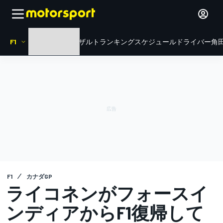
F1
HOME
ニュース
リザルト
ランキング
スケジュール
ドライバー
角田
F1
カナダGP
ライコネンがフォースイ
ンディアからF1復帰して