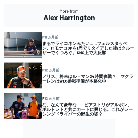
More from
Alex Harrington
F1
1 ヵ月前
まるでライコネンみたい……フェルスタッペ
ン、F1モナコGPを1周でリタイアした後はクルー
ザーでくつろぐ。SNS上で大反響
F1
2 ヵ月前
ノリス、将来はル・マン24時間参戦？ マクラ
ーレンはWEC参戦準備が本格化中
F1
2 ヵ月前
な、なんて豪華な……ピアストリがアルボン、
ボルトレトと共にカートに興じる。これがレー
シングドライバーの野生の姿？