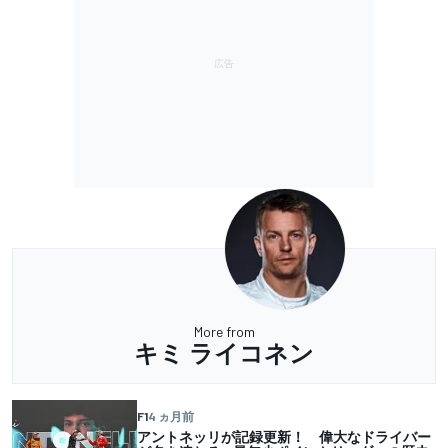
More from
キミ ライコネン
F1
4 ヵ月前
アントネッリが記録更新！ 偉大なドライバー