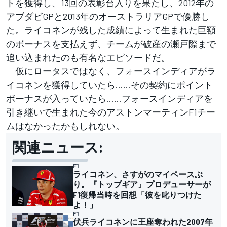
トを獲得し、13回の表彰台入りを果たし、2012年の
アブダビGPと2013年のオーストラリアGPで優勝し
た。ライコネンが残した成績によって生まれた巨額
のボーナスを支払えず、チームが破産の瀬戸際まで
追い込まれたのも有名なエピソードだ。
仮にロータスではなく、フォースインディアがラ
イコネンを獲得していたら……その契約にポイント
ボーナスが入っていたら……フォースインディアを
引き継いで生まれた今のアストンマーティンF1チー
ムはなかったかもしれない。
関連ニュース:
F1
ライコネン、さすがのマイペースぶ
り。『トップギア』プロデューサーが
F1復帰当時を回想「彼を叱りつけた
よ！」
F1
伏兵ライコネンに王座奪われた2007年