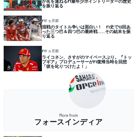
が名を連ねるF1最年少ポイントリーダーの歴史
を振り返る
F1
7 ヵ月前
混戦のタイトル争いは面白い！ F1史で12回あ
った三つ巴＆四つ巴の最終戦……その結末を振
り返る
F1
7 ヵ月前
ライコネン、さすがのマイペースぶり。『トッ
プギア』プロデューサーがF1復帰当時を回想
「彼を叱りつけたよ！」
More from
フォースインディア