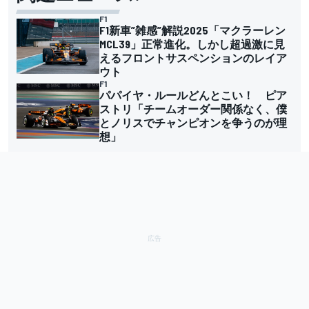
F1
F1新車”雑感”解説2025「マクラーレン
MCL39」正常進化。しかし超過激に見
えるフロントサスペンションのレイア
ウト
F1
パパイヤ・ルールどんとこい！ ピア
ストリ「チームオーダー関係なく、僕
とノリスでチャンピオンを争うのが理
想」