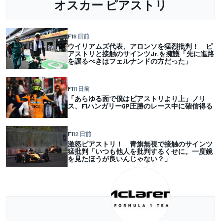
オスカー ピアストリ
F1
8 日前
ウイリアムズ代表、アロンソを猛烈批判！ ピ
アストリと接触のサインツJr.を擁護「先に進路
を譲るべきはフェルナンドの方だった」
F1
11 日前
「あらゆる面で僕はピアストリより上」ノリ
ス、F1ハンガリーGP圧勝のレース中に確信得る
F1
12 日前
激怒ピアストリ！ 青旗無視で接触のサインツ
猛批判「いつも他人を批判するくせに。一度鏡
を見たほうが良いんじゃない？」