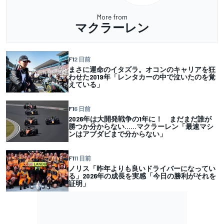
More from
マクラーレン
F1
2 日前
まさに運命のイタズラ。オコンのキャリアを狂
わせた2019年「レンタカーの中で泣いたのを覚
えている」
F1
6 日前
2026年は大開発戦争の1年に！ まだまだ誰が
勝つか分からない……マクラーレン「最速マシ
ンはアブダビまで分からない」
F1
11 日前
ノリス「昨年よりも良いドライバーになってい
る」2026年の成長を実感「今日の勝利がそれを
証明」