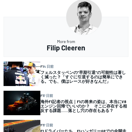
More from
Filip Cleeren
F1
4 日前
フェルスタッペンの”早期引退”の可能性は著し
く減った？「すぐに引退するのは簡単にでき
る。でも、僕はレースが好きなんだ」
F1
7 日前
海外F1記者の視点｜F1の将来の姿は、本当にV8
エンジン回帰でいいのか？ そこに存在する相
反する課題……落とし穴の存在もある？
F1
7 日前
F1ドライバーたち、F1ハンガリーGPでの全開走