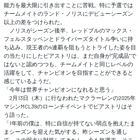
能力を最大限に引き出すことに苦戦。特に予選では
チームメイトのランド・ノリスにデビューシーズン
以上の差をつけられた。
ノリスがシーズン後半、レッドブルのマックス・
フェルスタッペンとドライバーズタイトル争いに持
ち込み、現王者の4連覇を阻もうとトライした姿を目
の当たりにしたピアストリは、まだ自身が“完成品”で
はないと認めつつも、チームメイトと同じレベルの
活躍をして、チャンピオンを目指すことができると
感じているようだ。
「今年は世界チャンピオンになれると思う」
2月13日（木）に行なわれたマクラーレンの2025年
マシンMCL39のローンチイベントでピアストリはそ
う語った。
「1年前の僕は、特に自信が持てない弱点を抱えたま
まシーズンを迎えた気がする。昨シーズンを通し
て、その弱点に対処してきたし、今も毎週末、そこ