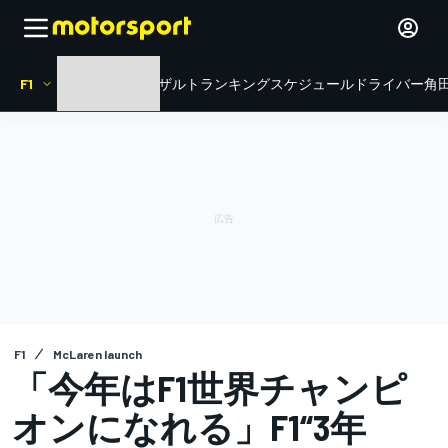
F1
HOME
ニュース
リザルト
ランキング
スケジュール
ドライバー
角田
F1
McLaren launch
「今年はF1世界チャンピ
オンになれる」F1“3年