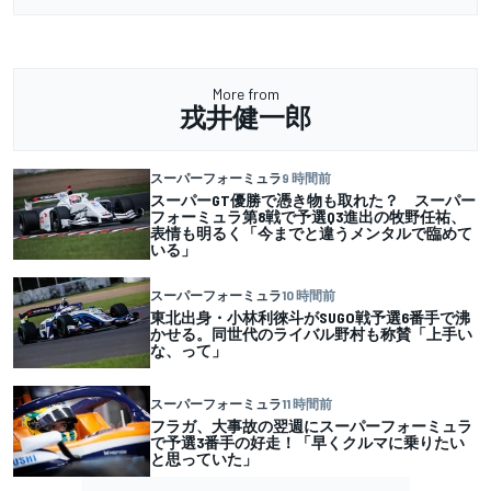
More from
戎井健一郎
スーパーフォーミュラ
9 時間前
スーパーGT優勝で憑き物も取れた？ スーパー
フォーミュラ第8戦で予選Q3進出の牧野任祐、
表情も明るく「今までと違うメンタルで臨めて
いる」
スーパーフォーミュラ
10 時間前
東北出身・小林利徠斗がSUGO戦予選6番手で沸
かせる。同世代のライバル野村も称賛「上手い
な、って」
スーパーフォーミュラ
11 時間前
フラガ、大事故の翌週にスーパーフォーミュラ
で予選3番手の好走！「早くクルマに乗りたい
と思っていた」