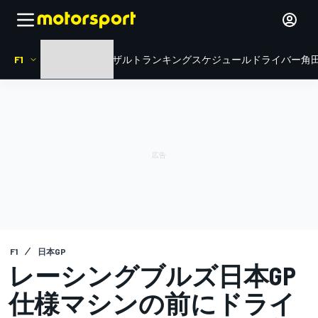
F1
HOME
ニュース
リザルト
ランキング
スケジュール
ドライバー
角田
F1
日本GP
レーシングブルズ日本GP
仕様マシンの前にドライ