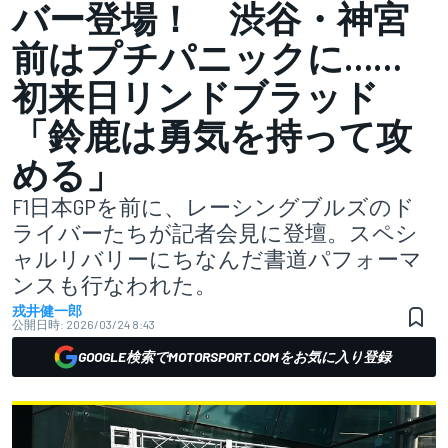
バー登場！ 渋谷・神宮
前はプチパニックに……
初来日リンドブラッド
「鈴鹿は勇気を持って攻
める」
F1日本GPを前に、レーシングブルズのド
ライバーたちが記者会見に登壇。スペシ
ャルリバリーにちなんだ書道パフォーマ
ンスも行なわれた。
戎井健一郎
公開日時:
2026/03/24 8:43
GOOGLE検索でMOTORSPORT.COMをお気に入り登録