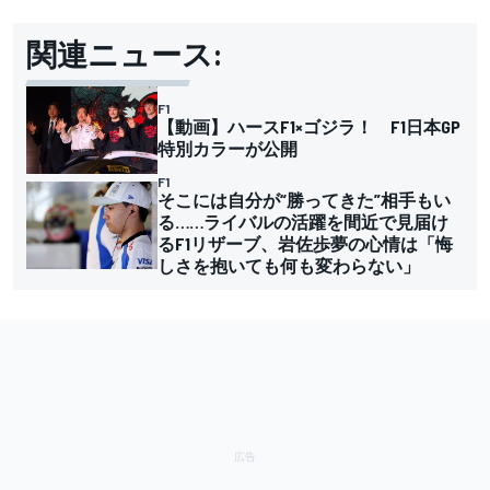
関連ニュース:
F1
【動画】ハースF1×ゴジラ！ F1日本GP
特別カラーが公開
F1
そこには自分が“勝ってきた”相手もい
る……ライバルの活躍を間近で見届け
るF1リザーブ、岩佐歩夢の心情は「悔
しさを抱いても何も変わらない」