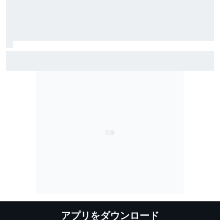
スーパーGT優勝で憑き物も取れた？ スーパーフォー
ミュラ第8戦で予選Q3進出の牧野任祐、表情も明るく
「今までと違うメンタルで臨めている」
アプリをダウンロード