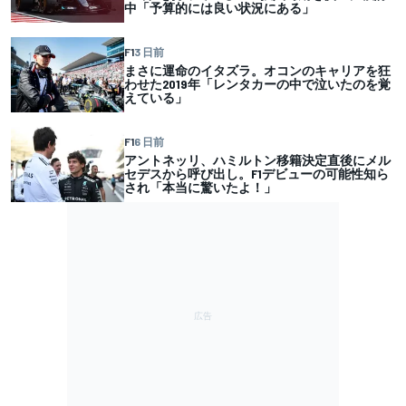
中「予算的には良い状況にある」
F1
3 日前
まさに運命のイタズラ。オコンのキャリアを狂
わせた2019年「レンタカーの中で泣いたのを覚
えている」
F1
6 日前
アントネッリ、ハミルトン移籍決定直後にメル
セデスから呼び出し。F1デビューの可能性知ら
され「本当に驚いたよ！」