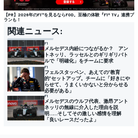
【PR】2026年のF1™を見るならFOD。至極の体験『F1® TV』連携プ
ランも！
関連ニュース:
F1
メルセデス内紛につながるか？ アン
トネッリ、ラッセルとのギリギリバト
ルで「明確化」をチームに要求
F1
フェルスタッペン、あえての”教育
的”セットアップ。チームに「好きにや
らせて、うまくいかないと分からせる
必要がある」
F1
メルセデスのウルフ代表、激昂アント
ネッリの無線に介入した理由を説
明……そしてその激しい感情を理解
「良いレースだったよ」