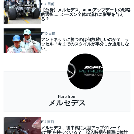
F1
4 日前
【分析】メルセデス、ADUOアップデートの戦略
的選択……シーズン全体の流れに影響を与え
る？
F1
10 日前
アントネッリに勝つのは何故難しいのか？ ラ
ッセル「今までのスタイルが半分しか通用しな
い」
More from
メルセデス
F1
2 日前
メルセデス、後半戦に大型アップグレード
の“弾”を持っている？ 投入時期を慎重に検討