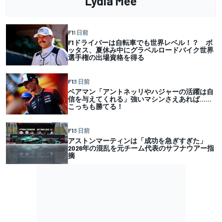
Lydia Mee
F1
1 日前
F1ドライバーは自転車でも世界レベル！？ ボ
ッタス、夏休み中にグラベルロードバイク世界
選手権の出場資格を得る
F1
3 日前
ベアマン「アントネッリやハジャーの活躍は自
信を与えてくれる」強いマシンさえあれば……
こっちも勝てる！
F1
3 日前
アストンマーティンは「成功を急ぎすぎた」
2026年の混乱を元チーム代表のサフナウアー指
摘