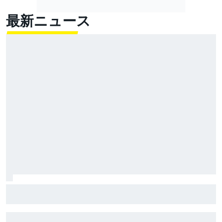
最新ニュース
好調の小椋藍、リヤタイヤの消耗に苦しむもスプリン
ト2位！ ホルヘ・マルティンが逃げ切り勝利｜MotoGP
イギリスGPスプリント