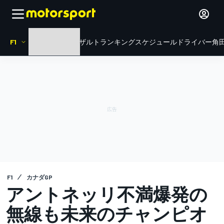
F1
HOME
ニュース
リザルト
ランキング
スケジュール
ドライバー
角田
F1
カナダGP
アントネッリ不満爆発の
無線も未来のチャンピオ