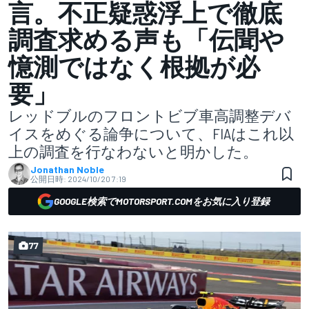
言。不正疑惑浮上で徹底
調査求める声も「伝聞や
憶測ではなく根拠が必
要」
レッドブルのフロントビブ車高調整デバ
イスをめぐる論争について、FIAはこれ以
上の調査を行なわないと明かした。
Jonathan Noble
公開日時:
2024/10/20 7:19
GOOGLE検索でMOTORSPORT.COMをお気に入り登録
77