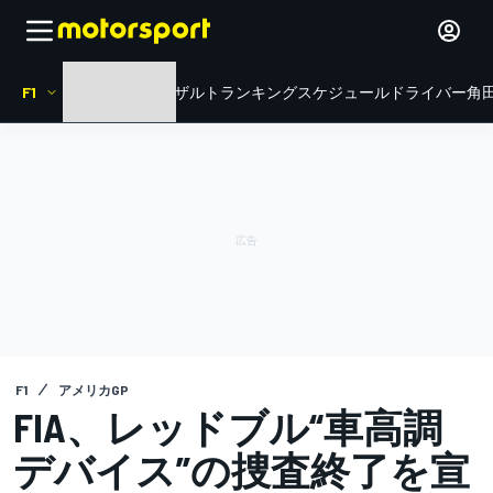
F1
HOME
ニュース
リザルト
ランキング
スケジュール
ドライバー
角田
F1
アメリカGP
FIA、レッドブル“車高調
デバイス”の捜査終了を宣