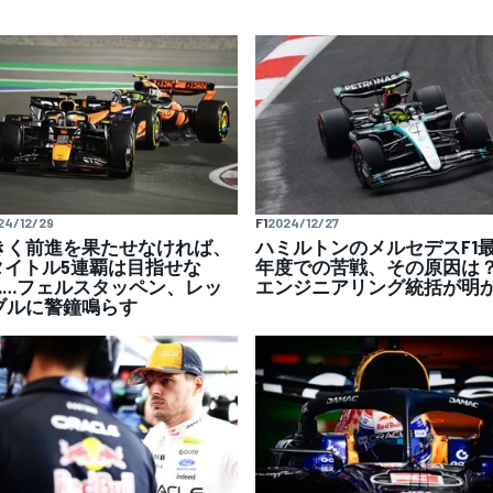
24/12/29
F1
2024/12/27
きく前進を果たせなければ、
ハミルトンのメルセデスF1
1タイトル5連覇は目指せな
年度での苦戦、その原因
……フェルスタッペン、レッ
エンジニアリング統括が明
ブルに警鐘鳴らす