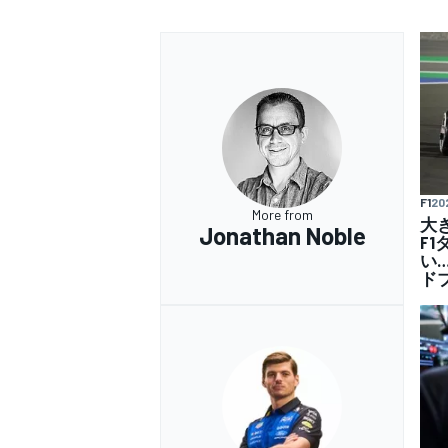
F1
20
More from
大
Jonathan Noble
F
い
ド