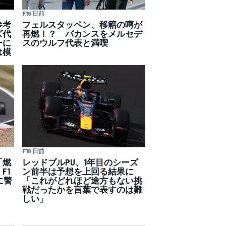
F1
6 日前
フェルスタッペン、移籍の噂が
参考
再燃！？ バカンスをメルセデ
ズ代
スのウルフ代表と満喫
ーに
は模
F1
8 日前
「燃
レッドブルPU、1年目のシーズ
F1
ン前半は予想を上回る結果に
に警
「これがどれほど途方もない挑
戦だったかを言葉で表すのは難
しい」