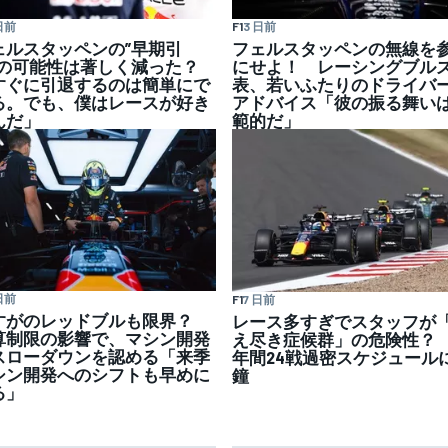
日前
F1
3 日前
ェルスタッペンの”早期引
フェルスタッペンの無線を
”の可能性は著しく減った？
にせよ！ レーシングブル
すぐに引退するのは簡単にで
表、若いふたりのドライバ
る。でも、僕はレースが好き
アドバイス「彼の振る舞い
んだ」
範的だ」
日前
F1
7 日前
すがのレッドブルも限界？
レース多すぎでスタッフが
算制限の影響で、マシン開発
え尽き症候群」の危険性？ 
スローダウンを認める「来季
年間24戦過密スケジュール
シン開発へのシフトも早めに
鐘
る」