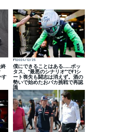
F1
2024/12/25
最終
僕にできることはある……ボッ
は？
タス、“最悪のシナリオ”でF1シ
かす
ート喪失も闘志は消えず。酒の
勢いで始めたおバカ挑戦で再認
識