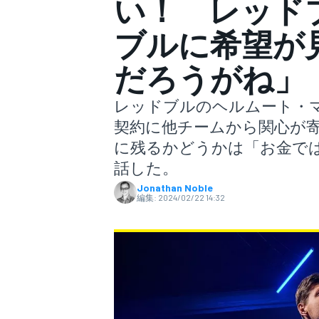
い！ レッド
ブルに希望が
スーパーフォーミュラ
だろうがね」
レッドブルのヘルムート・
契約に他チームから関心が
に残るかどうかは「お金で
話した。
Jonathan Noble
スーパーGT
編集:
2024/02/22 14:32