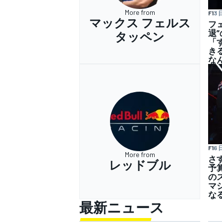
More from
F1
3 
マックス フェルス
フ
退
タッペン
「
き
な
F1
6 
More from
さ
レッドブル
予
の
マ
な
最新ニュース