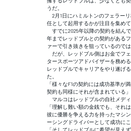
擁するレッドブルは、少なくとも契
フォーミュラE
うだ。
2月1日にハミルトンのフェラーリ
任として起用するかが注目を集めて
すでに2025年以降の契約を結んで
年までレッドブルとの契約があるフ
ァーで引き抜きを狙っているのでは
だが、レッドブル側はお金でフェ
タースポーツアドバイザーを務める
レッドブルでキャリアをやり遂げる
た。
「様々なF1の契約には成功基準が
契約も同様にそれが含まれている」
マルコはレッドブルの自社メディアSe
「理解し難い額の金銭でも、それは
彼に優勝を争える力を持ったマシン
ーシングドライバーとして成功にこ
「そしてレッドブルに希望が見えず