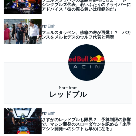
シングブルズ代表、若いふたりのドライバーに
アドバイス「彼の振る舞いは模範的だ」
F1
7 日前
フェルスタッペン、移籍の噂が再燃！？ バカ
ンスをメルセデスのウルフ代表と満喫
More from
レッドブル
F1
7 日前
さすがのレッドブルも限界？ 予算制限の影響
で、マシン開発のスローダウンを認める「来季
マシン開発へのシフトも早めになる」