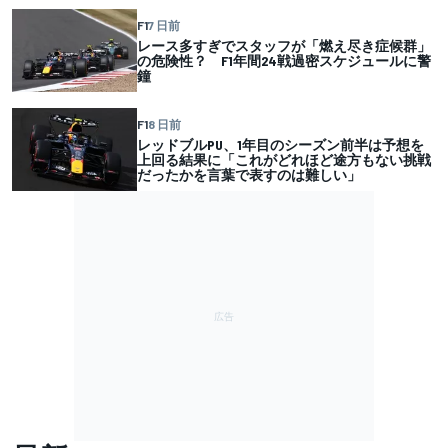
F1
7 日前
レース多すぎでスタッフが「燃え尽き症候群」
の危険性？ F1年間24戦過密スケジュールに警
鐘
F1
8 日前
レッドブルPU、1年目のシーズン前半は予想を
上回る結果に「これがどれほど途方もない挑戦
だったかを言葉で表すのは難しい」