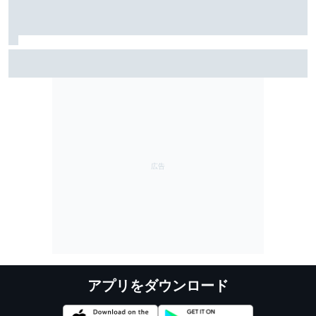
レーシングブルズ代表が語る、フェルナンド・アロン
ソ45歳の凄さ……「今も衰えるところを見せない」
アプリをダウンロード