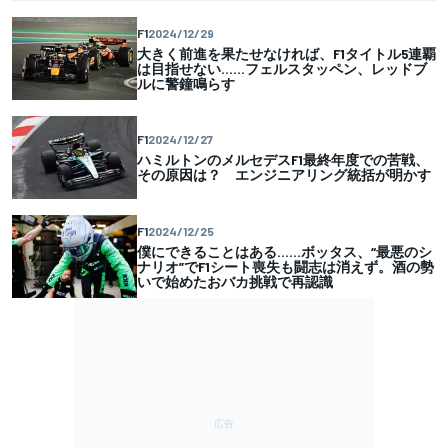
F1
2024/12/29
大きく前進を果たせなければ、F1タイトル5連覇
は目指せない……フェルスタッペン、レッドブ
ルに警鐘鳴らす
F1
2024/12/27
ハミルトンのメルセデスF1最終年度での苦戦、
その原因は？ エンジニアリング統括が明かす
F1
2024/12/25
僕にできることはある……ボッタス、“最悪のシ
ナリオ”でF1シート喪失も闘志は消えず。酒の勢
いで始めたおバカ挑戦で再認識