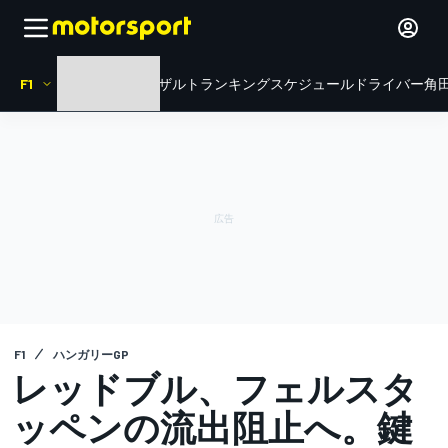
F1
HOME
ニュース
リザルト
ランキング
スケジュール
ドライバー
角田
F1
ハンガリーGP
レッドブル、フェルスタ
ッペンの流出阻止へ。鍵