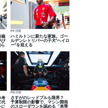
F1
7 日前
ハミルトンに新たな家族。ゴー
移籍
ルデンレトリバーの子犬”ヘイロ
呼び
ー”を迎える
知ら
F1
8 日前
さすがのレッドブルも限界？
参考
予算制限の影響で、マシン開発
ズ代
のスローダウンを認める「来季
ーに