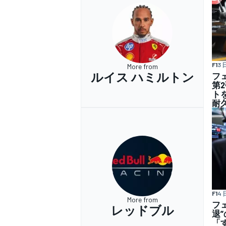
F1
3 
More from
ルイス ハミルトン
フ
第
ト
耐
F1
4 
More from
フ
レッドブル
退
「