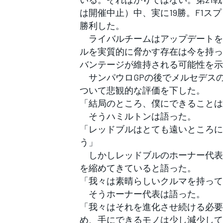
フォーミュラE
は開催中止）中、実に19勝。F1ス
勝利した。
ライバルチームはアップデートを
ルを実質的に脅かす存在は今を持っ
バンテージが維持される可能性を示
サンパウロGPの後でメルセデス
ついて悲観的な評価を下した。
「結局のところ、僕にできることは
そうハミルトンは語った。
「レッドブルはとても遠いところに
う」
しかしレッドブルのホーナー代表
を縮めてきていると語った。
「我々は素晴らしいクルマを持って
そうホーナー代表は語った。
「我々はそれを進化させ続ける必要
め、手にできるモノは少し減少して