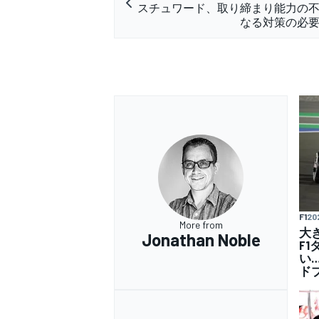
スチュワード、取り締まり能力の
なる対策の必
F1
20
More from
大
Jonathan Noble
F
い
ド