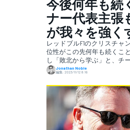
今後何年も続
ナー代表主張
スーパーフォーミュラ
が我々を強く
レッドブルF1のクリスチャ
位性がこの先何年も続くこ
し「敗北から学ぶ」と、チ
Jonathan Noble
編集:
2023/11/12 8:16
スーパーGT