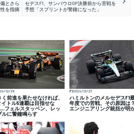
不備とさら
セデスF1、サンパウロGP決勝前から苦戦を
要性を指摘
予想「スプリントが警鐘になった」
24/12/29
F1
2024/12/27
きく前進を果たせなければ、
ハミルトンのメルセデスF1
1タイトル5連覇は目指せな
年度での苦戦、その原因
……フェルスタッペン、レッ
エンジニアリング統括が明
ブルに警鐘鳴らす