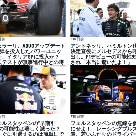
日前
F1
6 日前
ェラーリ、ADUOアップデート
アントネッリ、ハミルトン
2弾を投入したパワーユニッ
決定直後にメルセデスから
を、イタリアGPに投入か？
出し。F1デビューの可能性
久テストが無事進行中との噂
され「本当に驚いたよ！」
日前
F1
5 日前
ェルスタッペンの”早期引
フェルスタッペンの無線を
”の可能性は著しく減った？
にせよ！ レーシングブル
すぐに引退するのは簡単にで
表、若いふたりのドライバ