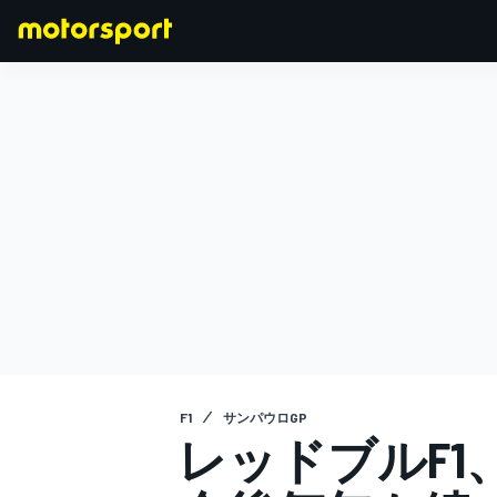
F1
MOTOGP
F1
サンパウロGP
レッドブルF