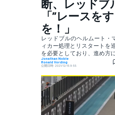
断、レッドブ
「”レースをす
スーパーフォーミュラ
を！」
レッドブルのヘルムート・マ
ィカー処理とリスタートを巡
を必要としており、進め方
Jonathan Noble
Ronald Vording
公開日時:
2021/12/15 9:55
スーパーGT