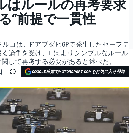
ルはルールの再考要求
る”前提で一貫性
ルコは、F1アブダビGPで発生したセーフテ
る論争を受け、F1はよりシンプルなルール
に関して再考する必要があると述べた。
GOOGLE検索でMOTORSPORT.COMをお気に入り登録