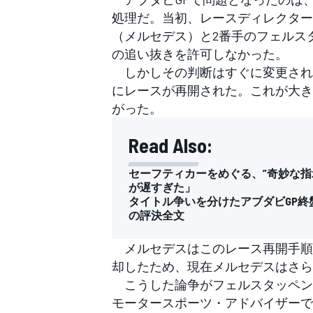
フォーミュラE
処理だ。当初、レースディレクター
（メルセデス）と2番手のフェルス
の追い抜きを許可しなかった。
しかしその判断はすぐに変更され
にレースが再開された。これが大き
がった。
Read Also:
セーフティカーをめぐる、”奇妙な
が遅すぎた」
タイトル争いを分けたアブダビGP終
の評決全文
メルセデスはこのレース再開手順
却したため、現在メルセデスはさら
こうした論争がフェルスタッペン
モータースポーツ・アドバイザーで