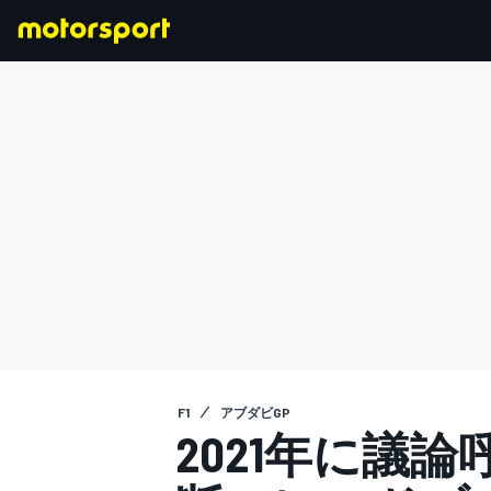
F1
MOTOGP
F1
アブダビGP
2021年に議