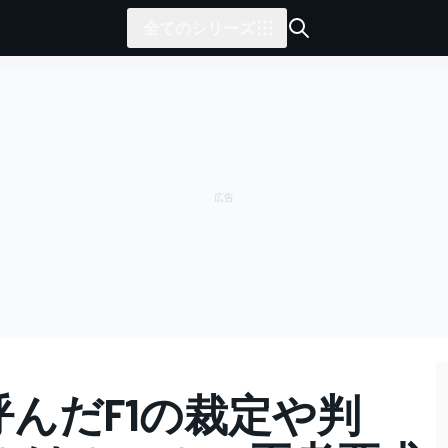
全てのシリーズ
論呼んだF1の裁定や判