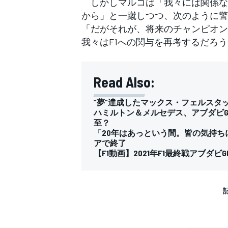
しかしマルコは「我々には関係な
から」と一蹴しつつ、次のように警
「だがそれが、将来のチャンピオン
我々はF1への関与を再考するだろ
Read Also:
”夢”達成したマックス・フェルスタ
ハミルトン＆メルセデス、アブダビG
至？
「20年はあっという間。皆の気持ち
アで終了
【F1動画】2021年F1最終戦アブダ