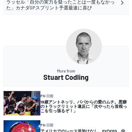
ラッセル「自分の実力を疑ったことは一度もなかっ
た」カナダGPスプリント予選最速に喜び
More from
Stuart Codling
F1
9 日前
19歳アントネッリ、パパからの愛のムチ。悪癖
のトラックリミット違反に「次やったら首根っ
こを引っ張るぞ！」
F1
9 日前
アメリカでのレース追加はなし。F1のCEO、中