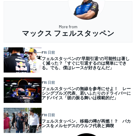
More from
マックス フェルスタッペン
F1
5 日前
フェルスタッペンの”早期引退”の可能性は著し
く減った？「すぐに引退するのは簡単にでき
る。でも、僕はレースが好きなんだ」
F1
5 日前
フェルスタッペンの無線を参考にせよ！ レー
シングブルズ代表、若いふたりのドライバーに
アドバイス「彼の振る舞いは模範的だ」
F1
8 日前
フェルスタッペン、移籍の噂が再燃！？ バカ
ンスをメルセデスのウルフ代表と満喫