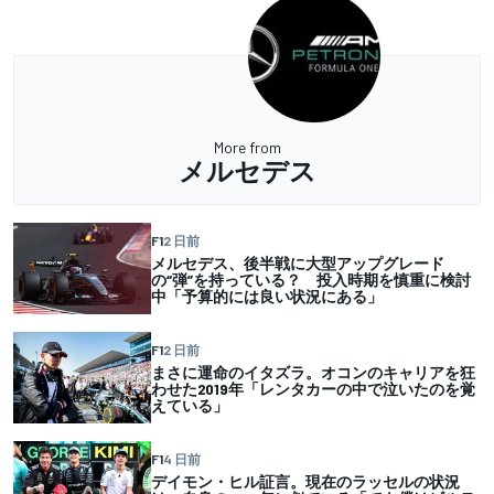
More from
メルセデス
F1
2 日前
メルセデス、後半戦に大型アップグレード
の“弾”を持っている？ 投入時期を慎重に検討
中「予算的には良い状況にある」
F1
2 日前
まさに運命のイタズラ。オコンのキャリアを狂
わせた2019年「レンタカーの中で泣いたのを覚
えている」
F1
4 日前
デイモン・ヒル証言。現在のラッセルの状況