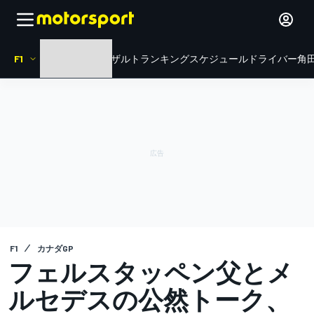
F1
HOME
ニュース
リザルト
ランキング
スケジュール
ドライバー
角田
F1
カナダGP
フェルスタッペン父とメ
ルセデスの公然トーク、