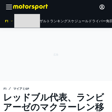
F1
HOME
ニュース
リザルト
ランキング
スケジュール
ドライバー
角田
F1
マイアミGP
レッドブル代表、ランビ
アーゼのマクラーレン移