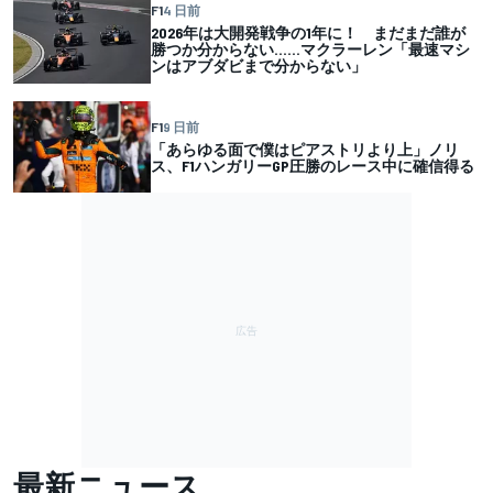
F1
4 日前
2026年は大開発戦争の1年に！ まだまだ誰が
勝つか分からない……マクラーレン「最速マシ
ンはアブダビまで分からない」
F1
9 日前
「あらゆる面で僕はピアストリより上」ノリ
ス、F1ハンガリーGP圧勝のレース中に確信得る
最新ニュース