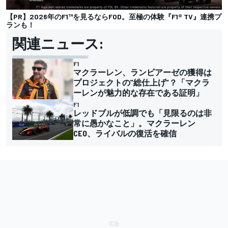
【PR】2026年のF1™を見るならFOD。至極の体験『F1® TV』連携プ
ランも！
関連ニュース:
F1
マクラーレン、ランビアーゼの獲得は
プロジェクトの”総仕上げ”？「マクラ
ーレンが魅力的な存在である証明」
F1
レッドブルが低調でも「見限るのは非
常に愚かなこと」。マクラーレン
CEO、ライバルの復活を確信