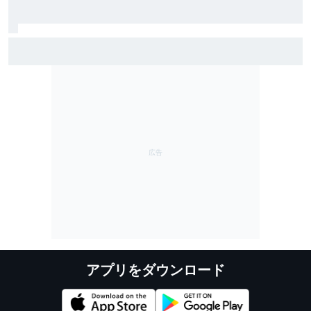
雨のSF富士で予選トップ3に入ったブラウニングとオサ
リバン。知られざる数奇な“腐れ縁”｜英国人ジャーナリ
スト”ジェイミー”の日本レース探訪記
アプリをダウンロード