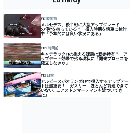
F1
7 時間前
メルセデス、後半戦に大型アップグレード
の“弾”を持っている？ 投入時期を慎重に検討
中「予算的には良い状況にある」
F1
12 時間前
キャデラックF1の抱える課題は新参特有？ ア
ップデート効果で劣る現状に「開発プロセスを
確立しなきゃ」
F1
2 日前
アルピーヌがオランダGPで投入するアップデー
トは超重要！ ガスリー「ほとんど前進できて
いない……アストンマーティンも近づいてき
た」