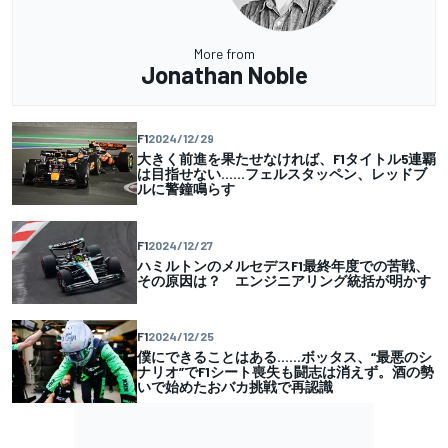
More from
Jonathan Noble
F1
2024/12/29
大きく前進を果たせなければ、F1タイトル5連覇
は目指せない……フェルスタッペン、レッドブ
ルに警鐘鳴らす
F1
2024/12/27
ハミルトンのメルセデスF1最終年度での苦戦、
その原因は？ エンジニアリング統括が明かす
F1
2024/12/25
僕にできることはある……ボッタス、“最悪のシ
ナリオ”でF1シート喪失も闘志は消えず。酒の勢
いで始めたおバカ挑戦で再認識