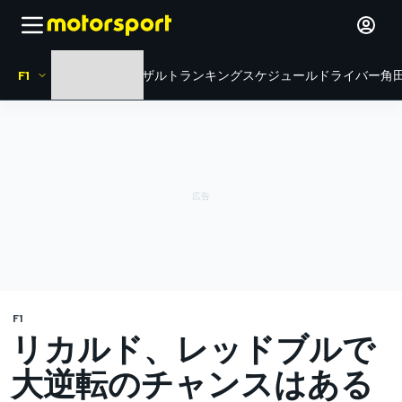
F1
HOME
ニュース
リザルト
ランキング
スケジュール
ドライバー
角田
F1
リカルド、レッドブルで
大逆転のチャンスはある