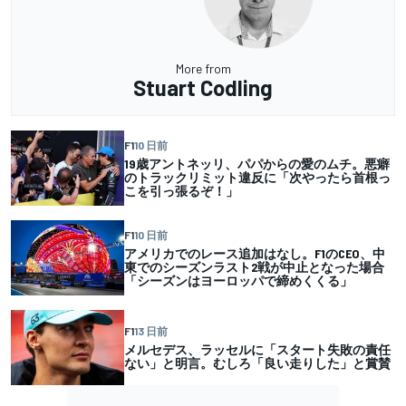
More from
Stuart Codling
F1
10 日前
19歳アントネッリ、パパからの愛のムチ。悪癖
のトラックリミット違反に「次やったら首根っ
こを引っ張るぞ！」
F1
10 日前
アメリカでのレース追加はなし。F1のCEO、中
東でのシーズンラスト2戦が中止となった場合
「シーズンはヨーロッパで締めくくる」
F1
13 日前
メルセデス、ラッセルに「スタート失敗の責任
ない」と明言。むしろ「良い走りした」と賞賛