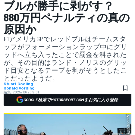
ブルが勝手に剥がす？
880万円ペナルティの真の
原因か
F1アメリカGPでレッドブルはチームスタ
ッフがフォーメーションラップ中にグリ
ッドへ立ち入ったことで罰金を科された
が、その目的はランド・ノリスのグリッ
ド目安となるテープを剥がそうとしたこ
とだったようだ。
Stuart Codling
Ronald Vording
編集:
2025/10/20 9:01
GOOGLE検索でMOTORSPORT.COMをお気に入り登録