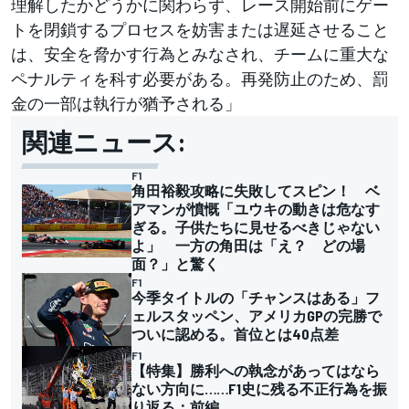
理解したかどうかに関わらず、レース開始前にゲー
トを閉鎖するプロセスを妨害または遅延させること
は、安全を脅かす行為とみなされ、チームに重大な
ペナルティを科す必要がある。再発防止のため、罰
金の一部は執行が猶予される」
関連ニュース:
F1
角田裕毅攻略に失敗してスピン！ ベ
アマンが憤慨「ユウキの動きは危なす
ぎる。子供たちに見せるべきじゃない
よ」 一方の角田は「え？ どの場
面？」と驚く
F1
今季タイトルの「チャンスはある」フ
ェルスタッペン、アメリカGPの完勝で
ついに認める。首位とは40点差
F1
【特集】勝利への執念があってはなら
ない方向に……F1史に残る不正行為を振
り返る：前編