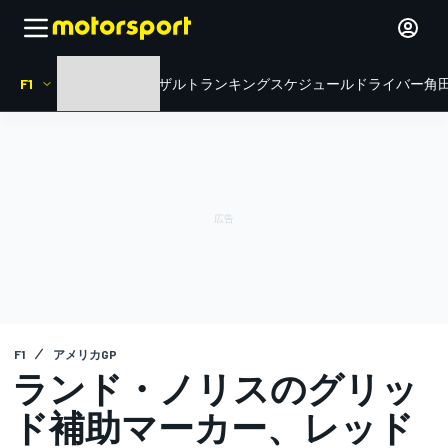
F1
HOME
ニュース
リザルト
ランキング
スケジュール
ドライバー
角田
F1
アメリカGP
ランド・ノリスのグリッ
ド補助マーカー、レッド