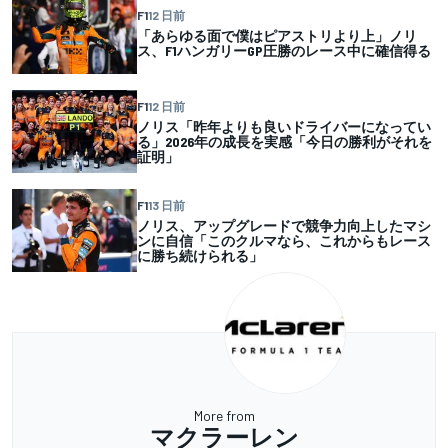
F1
12 日前
「あらゆる面で僕はピアストリより上」ノリ
ス、F1ハンガリーGP圧勝のレース中に確信得る
F1
12 日前
ノリス「昨年よりも良いドライバーになってい
る」2026年の成長を実感「今日の勝利がそれを
証明」
F1
13 日前
ノリス、アップグレードで競争力向上したマシ
ンに自信「このクルマなら、これからもレース
に勝ち続けられる」
More from
マクラーレン