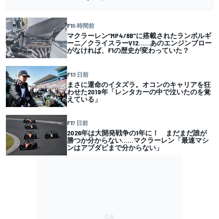
F1
5 時間前
マクラーレン“MP4/8B”に搭載されたランボルギ
ーニ／クライスラーV12……あのエンジンブロー
がなければ、F1の歴史が変わっていた？
F1
3 日前
まさに運命のイタズラ。オコンのキャリアを狂
わせた2019年「レンタカーの中で泣いたのを覚
えている」
F1
7 日前
2026年は大開発戦争の1年に！ まだまだ誰が
勝つか分からない……マクラーレン「最速マシ
ンはアブダビまで分からない」