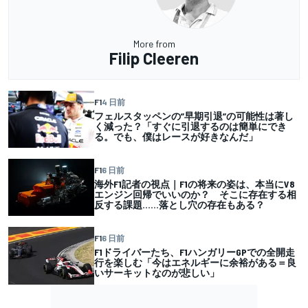
More from
Filip Cleeren
F1
4 日前
フェルスタッペンの”早期引退”の可能性は著し
く減った？「すぐに引退するのは簡単にでき
る。でも、僕はレースが好きなんだ」
F1
6 日前
海外F1記者の視点｜F1の将来の姿は、本当にV8
エンジン回帰でいいのか？ そこに存在する相
反する課題……落とし穴の存在もある？
F1
6 日前
F1ドライバーたち、F1ハンガリーGPでの全開走
行を楽しむ「今はエネルギーに余裕がある＝良
いサーキットなのが悲しい」