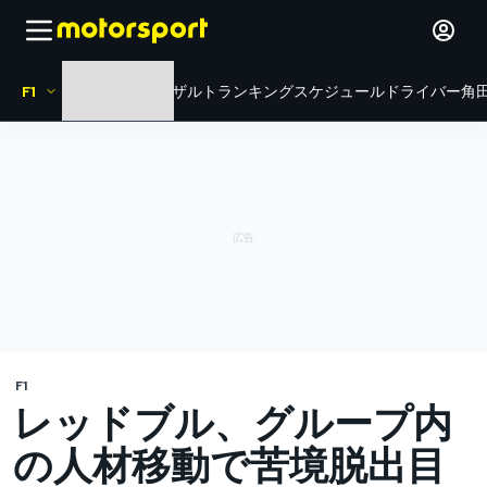
F1
HOME
ニュース
リザルト
ランキング
スケジュール
ドライバー
角田
F1
レッドブル、グループ内
の人材移動で苦境脱出目