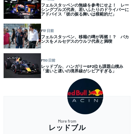
フェルスタッペンの無線を参考にせよ！ レー
シングブルズ代表、若いふたりのドライバーに
アドバイス「彼の振る舞いは模範的だ」
F1
7 日前
フェルスタッペン、移籍の噂が再燃！？ バカ
ンスをメルセデスのウルフ代表と満喫
F1
10 日前
レッドブル、ハンガリーGP2位も課題山積み
「速いと遅いの境界線がシビアすぎる」
More from
レッドブル