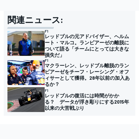
関連ニュース:
F1
レッドブルの元アドバイザー、ヘルム
ート・マルコ。ランビアーゼの離脱に
ついて語る「チームにとっては大きな
損失だ」
F1
マクラーレン、レッドブル離脱のラン
ビアーゼをチーフ・レーシング・オフ
ィサーとして獲得。28年以前の加入あ
るか？
F1
レッドブルの復活には時間がかか
る？ データが浮き彫りにする2015年
以来の大苦戦ぶり