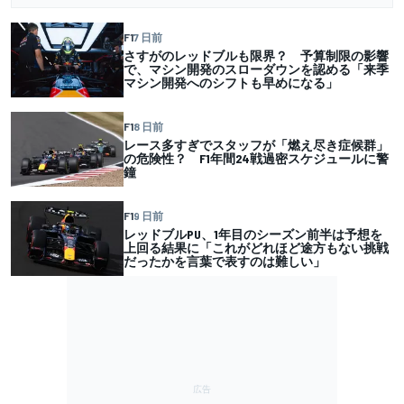
F1
7 日前
さすがのレッドブルも限界？ 予算制限の影響
で、マシン開発のスローダウンを認める「来季
マシン開発へのシフトも早めになる」
F1
8 日前
レース多すぎでスタッフが「燃え尽き症候群」
の危険性？ F1年間24戦過密スケジュールに警
鐘
F1
9 日前
レッドブルPU、1年目のシーズン前半は予想を
上回る結果に「これがどれほど途方もない挑戦
だったかを言葉で表すのは難しい」