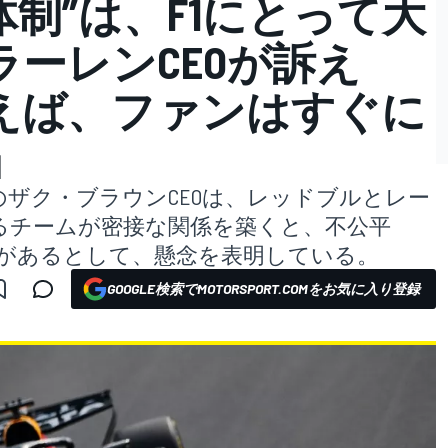
体制”は、F1にとって大
ーレンCEOが訴え
えば、ファンはすぐに
」
ザク・ブラウンCEOは、レッドブルとレー
るチームが密接な関係を築くと、不公平
性があるとして、懸念を表明している。
GOOGLE検索でMOTORSPORT.COMをお気に入り登録