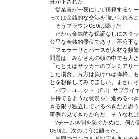
分が下された。
「従業員が一夜にして移籍するケー
っては金銭的な交渉を強いられるこ
そうブラウンCEOは続けた。
「だから金銭的な保証なしにスタッ
公平な金銭的優位であり、不公平な
「フェラーリとハースが人材を頻繁
問題は、みなさんの頭の中でも大き
「たとえばサッカーのプレミアリー
した場合、片方は負ければ降格、も
とを想像してみてほしい。まさにそ
「パワーユニット（PU）サプライ
を持てるような状況を）進めるべき
きる限り独立しているべきだと思う
事例も見てきたからだ。そうなれば
2チーム体制を防ぐために、何か
CEOは、次のように語った。
「前回のコンコルド協定をまとめる