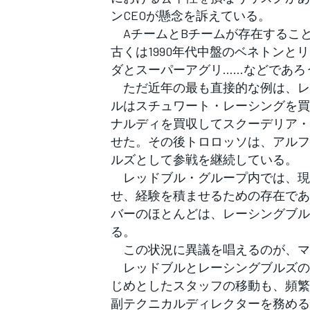
フォーミュラE
ンCEOが懸念を訴えている。
AチームとBチームが存在すること
古くは1990年代中盤のベネトンと
ダとスーパーアグリ……などであろ
ただ近年の最も直接的な例は、レ
ルはスチュワート・レーシングを買収
ナルディを買収してスクーデリア・
せた。その後トロロッソは、アルフ
ルズとして参戦を継続している。
レッドブル・グループ内では、現レ
せ、経験を積ませるための存在であ
バーのほとんどは、レーシングブル
る。
この状況に異議を唱えるのが、マク
レッドブルとレーシングブルズの
じめとしたスタッフの移動も、頻繁
副テクニカルディレクターを務める