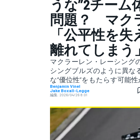
うな”2チーム
問題？ マクラ
スーパーフォーミュラ
「公平性を失
離れてしまう
マクラーレン・レーシングの
シングブルズのように異な
な”優位性”をもたらす可能
スーパーGT
Benjamin Vinel
Jake Boxall-Legge
編集:
2026/04/26 8:01