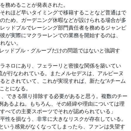
を務めることが発表された。
それほど早いタイミングで移籍することなど普通はで
のため、ガーデニング休暇などが設けられる場合が多
レッドブルでレーシング部門責任者を務めるジャンピ
彼が実際にマクラーレンでの業務を開始するのは、
しれない。
レッドブル・グループだけの問題ではないと強調す
ラネロにあり、フェラーリと密接な関係を築いてい
流が行なわれている。またメルセデスは、アルピーヌ
るとされていて、これが実現すれば、新たな”Aチーム
ることになる。
く、できる限り排除する必要があると思う。複数のチー
例あるよね。もちろん、その経緯や理由については理
すべての主要スポーツでそれが認められている」
平性を損なう、非常に大きなリスクが存在している。
るという感覚がなくなってしまったら、ファンは失望す