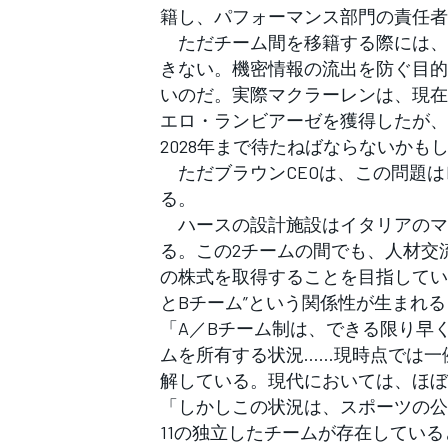
籍し、パフォーマンス部門の責任者
ただチーム間を移籍する際には、
きない。機密情報の流出を防ぐ目的
いのだ。実際マクラーレンは、現在
エロ・ランビアーゼを獲得したが、
2028年まで待たねばならないかも
ただブラウンCEOは、この問題は
る。
ハースの設計施設はイタリアのマ
る。この2チームの間でも、人材交
の株式を取得することを目指してい
とBチーム”という関係性が生まれ
「A／Bチーム制は、できる限り早
ムを所有する状況……現時点では一
解している。現代においては、ほぼ
「しかしこの状況は、スポーツの公
11の独立したチームが存在してい
すべてのカテゴリー