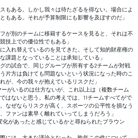
スもある。しかし我々は待たざるを得ない。場合によ
ともある。それが予算制限にも影響を及ぼすのだ」
フが別のチームに移籍するケースを見ると、それは不
競技上での優位性でもある」
に入れ替えているのを見てきた。そして知的財産権の
な課題となっていることは承知している」
グの試合で、同じグループが所有する2チームが対戦
う片方は負けても問題ないという状況になった時のこ
れが、今の我々が抱えているリスクだ」
ヤーがいるのは仕方ないが、これ以上は（複数チーム
ではないと思う。私の考えでは、11チームすべてがで
。なぜならリスクが高く、スポーツの公平性を損なう
、ファンは素早く離れていってしまうだろう」
変化があったと感じているかと尋ねられたブラウン
際には、大きな議論となった。昨年この件について