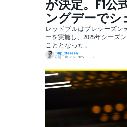
が決定。F1
ングデーでシ
スーパーフォーミュラ
レッドブルはプレシーズン
ーを実施し、2025年シーズ
こととなった。
Filip Cleeren
公開日時:
2025/02/01 1:52
スーパーGT