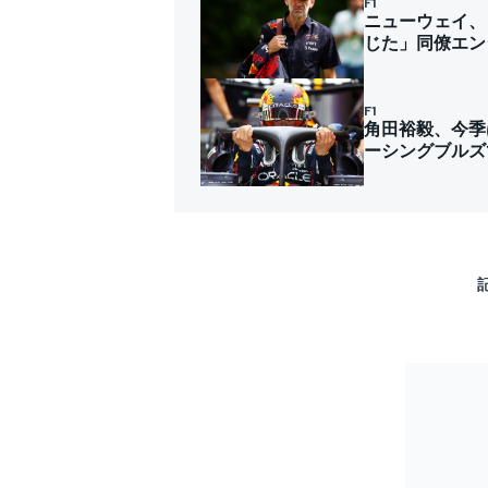
F1
ニューウェイ、
じた」同僚エン
F1
角田裕毅、今季
ーシングブルズ