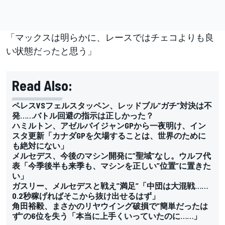
「マックスは明らかに、レースではチェコよりも良
い状態だったと思う」
Read Also:
ペレスVSフェルスタッペン、レッドブル“ガチ”対決は不
発……バトル回避の指示は正しかった？
ハミルトン、アゼルバイジャンGPから一夜明け、イン
スタ更新「カナダGPを欠場することは、世界のために
も絶対にない」
メルセデス、今後のマシン開発に”聖域”なし。ウルフ代
表「今季後半も来季も、マシンを正しい”位置”に置きた
い」
ガスリー、メルセデスと戦え”満足”「中団は大混戦……
0.2秒稼げればそこから抜け出せるはず」
角田裕毅、まさかのリヤウイング破損で”簡単だったは
ず”の6位を失う「本当に上手くいっていたのに……」