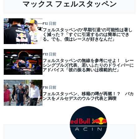
マックス フェルスタッペン
F1
2 日前
フェルスタッペンの”早期引退”の可能性は著し
く減った？「すぐに引退するのは簡単にでき
る。でも、僕はレースが好きなんだ」
F1
3 日前
フェルスタッペンの無線を参考にせよ！ レー
シングブルズ代表、若いふたりのドライバーに
アドバイス「彼の振る舞いは模範的だ」
F1
6 日前
フェルスタッペン、移籍の噂が再燃！？ バカ
ンスをメルセデスのウルフ代表と満喫