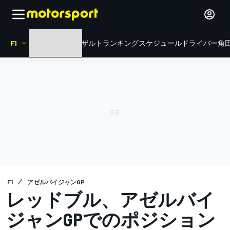
F1
HOME
ニュース
リザルト
ランキング
スケジュール
ドライバー
角田
F1
アゼルバイジャンGP
レッドブル、アゼルバイ
ジャンGPでのポジション