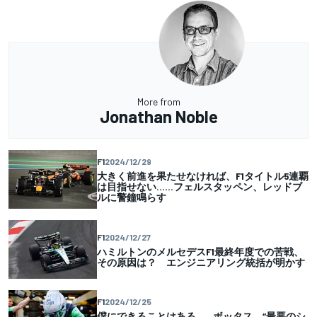
More from
Jonathan Noble
F1
2024/12/29
大きく前進を果たせなければ、F1タイトル5連覇
は目指せない……フェルスタッペン、レッドブ
ルに警鐘鳴らす
F1
2024/12/27
ハミルトンのメルセデスF1最終年度での苦戦、
その原因は？ エンジニアリング統括が明かす
F1
2024/12/25
僕にできることはある……ボッタス、“最悪のシ