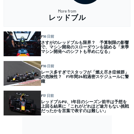
More from
レッドブル
F1
6 日前
さすがのレッドブルも限界？ 予算制限の影響
で、マシン開発のスローダウンを認める「来季
マシン開発へのシフトも早めになる」
F1
6 日前
レース多すぎでスタッフが「燃え尽き症候群」
の危険性？ F1年間24戦過密スケジュールに警
鐘
F1
7 日前
レッドブルPU、1年目のシーズン前半は予想を
上回る結果に「これがどれほど途方もない挑戦
だったかを言葉で表すのは難しい」