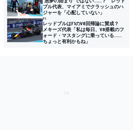
“悪夢の始まり”ではない……？ レッド
ブル代表、マイアミでクラッシュのハ
ジャーを「心配していない」
F1
レッドブルはF1のV8回帰論に賛成？
メキーズ代表「私は毎日、V8搭載のフ
ォード・マスタングに乗っている……
ちょっと有利かもね」