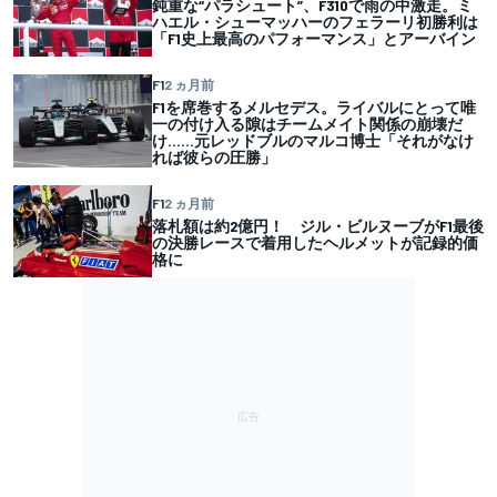
鈍重な“パラシュート”、F310で雨の中激走。ミ
ハエル・シューマッハーのフェラーリ初勝利は
「F1史上最高のパフォーマンス」とアーバイン
F1
2 ヵ月前
F1を席巻するメルセデス。ライバルにとって唯
一の付け入る隙はチームメイト関係の崩壊だ
け……元レッドブルのマルコ博士「それがなけ
れば彼らの圧勝」
F1
2 ヵ月前
落札額は約2億円！ ジル・ビルヌーブがF1最後
の決勝レースで着用したヘルメットが記録的価
格に