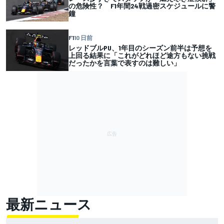
の危険性？ F1年間24戦過密スケジュールに警
鐘
F1
10 日前
レッドブルPU、1年目のシーズン前半は予想を
上回る結果に「これがどれほど途方もない挑戦
だったかを言葉で表すのは難しい」
最新ニュース