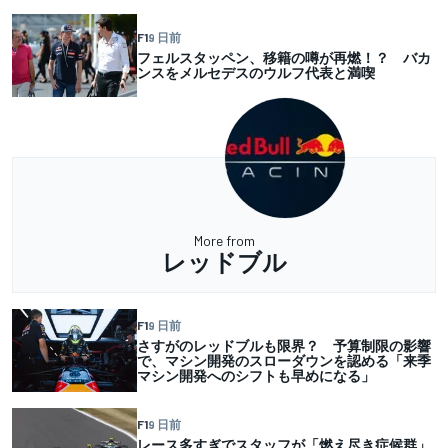
F1
9 日前
フェルスタッペン、移籍の噂が再燃！？ バカ
ンスをメルセデスのウルフ代表と満喫
More from
レッドブル
F1
9 日前
さすがのレッドブルも限界？ 予算制限の影響
で、マシン開発のスローダウンを認める「来季
マシン開発へのシフトも早めになる」
F1
9 日前
レース多すぎでスタッフが「燃え尽き症候群」