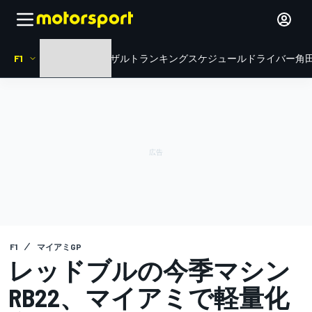
F1
HOME
ニュース
リザルト
ランキング
スケジュール
ドライバー
角田
F1
マイアミGP
レッドブルの今季マシン
RB22、マイアミで軽量化