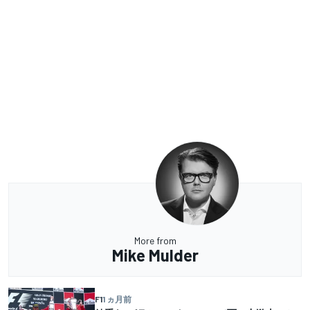
More from
Mike Mulder
F1
1 ヵ月前