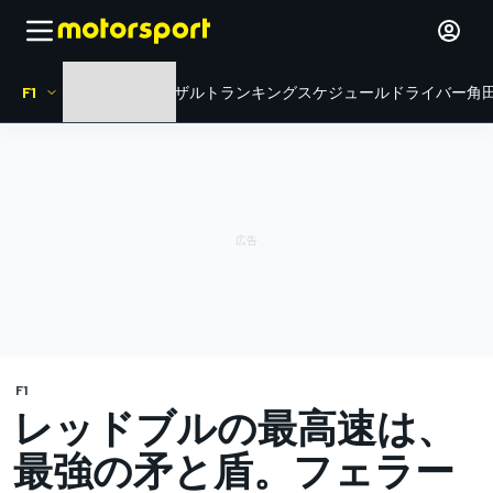
F1
HOME
ニュース
リザルト
ランキング
スケジュール
ドライバー
角田
F1
レッドブルの最高速は、
最強の矛と盾。フェラー