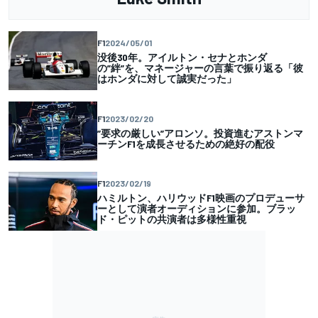
F1
2024/05/01
没後30年。アイルトン・セナとホンダ
の”絆”を、マネージャーの言葉で振り返る「彼
はホンダに対して誠実だった」
F1
2023/02/20
”要求の厳しい”アロンソ。投資進むアストンマ
ーチンF1を成長させるための絶好の配役
F1
2023/02/19
ハミルトン、ハリウッドF1映画のプロデューサ
ーとして演者オーディションに参加。ブラッ
ド・ピットの共演者は多様性重視