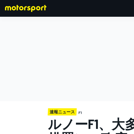
F1
MOTOGP
速報ニュース
F1
ルノーF1、