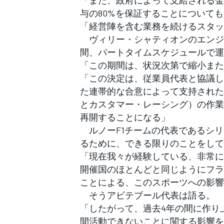
「また、政府によって支給される金
与の80%を保証することについて
「経営陣を含む業務を続けるスタッ
ヴィリー・シャティオンのエンジン
間、パートタイムスケジュールで運
「この期間は、状況次第で縮小また
「この決定は、従業員代表と協議し
た連帯的な合意によって支持された
とカスタマー・レーシング）の作業
再開することになる」
ルノーF1チームの代表であるシリ
るために、できる限りのことをして
「現在我々が経験している、非常に
開催国のほとんどと同じようにフラ
ことによる、このスポーツへの影響
そうアビテブール代表は語る。
「したがって、過去4年の間に作り
間活動できないことに関する影響を
すべてのカテゴリー