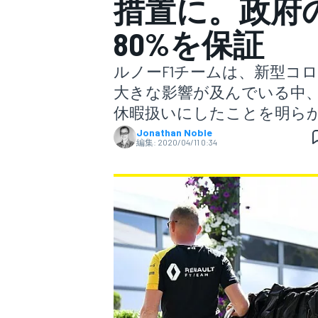
措置に。政府
80%を保証
スーパーフォーミュラ
ルノーF1チームは、新型コ
大きな影響が及んでいる中
休暇扱いにしたことを明ら
Jonathan Noble
編集:
2020/04/11 0:34
スーパーGT