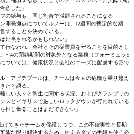
額に補填する形で、全てのチームメンバーに実際の給
も合意した」
フの給与も、同じ割合で減額されることになる」
開発拠点についてルノーは、12週間の暫定的な期
営することを決めている。
は延長されるかもしれない」
て行なわれ、会社とその従業員を守ることを目的とし
。FIAの閉鎖期間の対象外となる業務（フォーミュラE
については、健康状況と会社のニーズに配慮する形で
ル・アビテブールは、チームは今回の危機を乗り越え
きたと語る。
難しい人々と衛生に関する状況、およびグランプリの
ンスとイギリスで厳しいロックダウンが行われている
を推し量ることはまだできない」
上げてきたチームを保護しつつ、この不確実性と長期
可能な限り解決するため、使える全ての手段を使う必