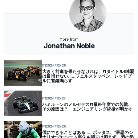
More from
Jonathan Noble
F1
2024/12/29
大きく前進を果たせなければ、F1タイトル5連覇
は目指せない……フェルスタッペン、レッドブ
ルに警鐘鳴らす
F1
2024/12/27
ハミルトンのメルセデスF1最終年度での苦戦、
その原因は？ エンジニアリング統括が明かす
F1
2024/12/25
僕にできることはある……ボッタス、“最悪のシ
ナリオ”でF1シート喪失も闘志は消えず。酒の勢