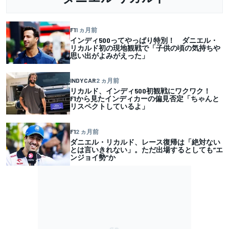
F1
1 ヵ月前
インディ500ってやっぱり特別！ ダニエル・
リカルド初の現地観戦で「子供の頃の気持ちや
思い出がよみがえった」
INDYCAR
2 ヵ月前
リカルド、インディ500初観戦にワクワク！
F1から見たインディカーの偏見否定「ちゃんと
リスペクトしているよ」
F1
2 ヵ月前
ダニエル・リカルド、レース復帰は「絶対ない
とは言いきれない」。ただ出場するとしても“エ
ンジョイ勢”か