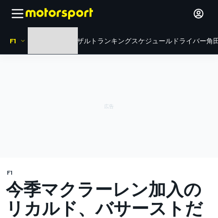
F1
HOME
ニュース
リザルト
ランキング
スケジュール
ドライバー
角田
F1
今季マクラーレン加入の
リカルド、バサーストだ