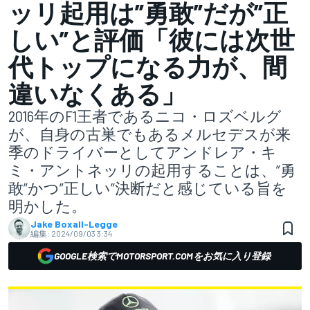
ッリ起用は”勇敢”だが”正
しい”と評価「彼には次世
代トップになる力が、間
違いなくある」
2016年のF1王者であるニコ・ロズベルグ
が、自身の古巣でもあるメルセデスが来
季のドライバーとしてアンドレア・キ
ミ・アントネッリの起用することは、”勇
敢”かつ”正しい”決断だと感じている旨を
明かした。
Jake Boxall-Legge
編集:
2024/09/03 3:34
GOOGLE検索でMOTORSPORT.COMをお気に入り登録