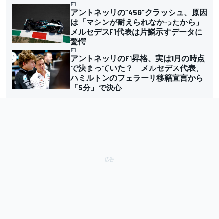
F1
アントネッリの“45G”クラッシュ、原因
は「マシンが耐えられなかったから」
メルセデスF1代表は片鱗示すデータに
驚愕
F1
アントネッリのF1昇格、実は1月の時点
で決まっていた？ メルセデス代表、
ハミルトンのフェラーリ移籍宣言から
「5分」で決心