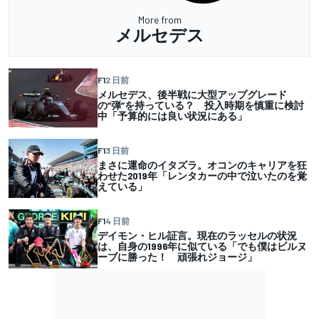
More from
メルセデス
F1
2 日前
メルセデス、後半戦に大型アップグレード
の“弾”を持っている？ 投入時期を慎重に検討
中「予算的には良い状況にある」
F1
3 日前
まさに運命のイタズラ。オコンのキャリアを狂
わせた2019年「レンタカーの中で泣いたのを覚
えている」
F1
4 日前
デイモン・ヒル証言。現在のラッセルの状況
は、自身の1996年に似ている「でも僕はビルヌ
ーブに勝った！ 頑張れジョージ」