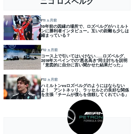
ニコ ロズベルグ
F1
1 ヵ月前
10年前の因縁の場所で、ロズベルグがハミルト
ンに勝利者インタビュー。互いの距離も少しは
縮まっている？
F1
2 ヵ月前
コース上で引いてはいけない……ロズベルグ、
2016年スペインでの”悪名高き”同士討ちを説明
「意図的に自分に言い聞かせた結果だった」
F1
2 ヵ月前
ハミルトンvsロズベルグのようにはならない
よ！ アントネッリ、ラッセルとの良好な関係
を主張「チームが僕らを信頼してくれている」