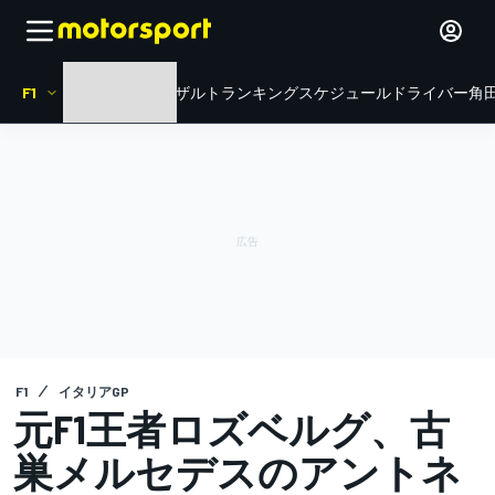
F1
HOME
ニュース
リザルト
ランキング
スケジュール
ドライバー
角田
F1
イタリアGP
元F1王者ロズベルグ、古
巣メルセデスのアントネ