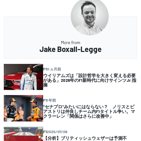
More from
Jake Boxall-Legge
F1
11 ヵ月前
ウイリアムズは「設計哲学を大きく変える必要
がある」2026年のF1新時代に向けサインツJr.指
摘
F1
1 年前
“セナプロ”みたいにはならない？ ノリスとピ
アストリは仲良しチーム内F1タイトル争い。マ
クラーレン「関係はさらに改善中」
F1
2025/07/06
【分析】ブリティッシュウェザーは予測不