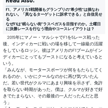
F1、アメリカ3戦開催もグランプリの“希少性”は損なわ
れない。「異なるターゲットに訴求できる」と自信見せ
る
なぜF1は“眠らない街”ラスベガスを目指すのか。土曜日
に決勝レースを行なう理由やコースレイアウトは？
2015年にマノー・マルシャでF1を5レース戦った
後、インディカーに戦いの場を移して一線級の活躍
をしているロッシ。彼はアメリカのF1ブームがイン
ディカーにとってもブーストになると考えていると
いう。
「みんなが、モータースポーツが何をもたらしてく
れるのか、いかにクールなのかに再び気づいたん
だ。若い世代がクルマにあまり興味を示さず、免許
を取らない時期があった。僕は、クルマが好きで好
きでたまらない、その最後の一人だったんだと思
う」