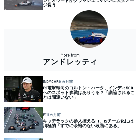
シとオワードがクラッシュ…マシンに大ダメー
ジ負う
More from
アンドレッティ
INDYCAR
9 ヵ月前
F2電撃転向のコルトン・ハータ、インディ500
へのスポット参戦はありうる？「議論されるこ
とは間違いない」
F1
11 ヵ月前
キャデラックの参入控えるF1、12チーム化には
消極的「すでに余裕のない段階にある」