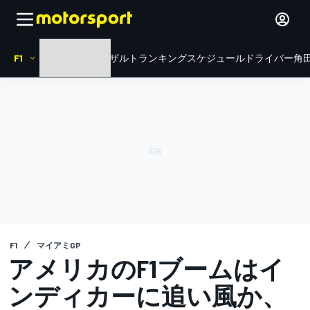
F1
HOME
ニュース
リザルト
ランキング
スケジュール
ドライバー
角田
F1
マイアミGP
アメリカのF1ブームはイ
ンディカーに追い風か、