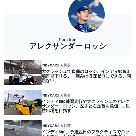
More from
アレクサンダー ロッシ
INDYCAR
2 ヵ月前
大クラッシュで負傷のロッシ、インディ500出
場許可下りる。「痛みはほぼゼロにできる。問
題ない」
INDYCAR
2 ヵ月前
インディ500練習走行で大クラッシュのアレク
サンダー・ロッシ、左手と右足首を負傷……決
勝出場を目指す
INDYCAR
2 ヵ月前
インディ500、予選翌日のプラクティスでロッ