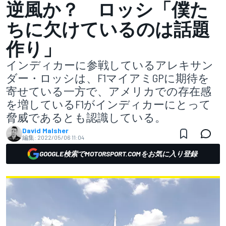
逆風か？ ロッシ「僕た
ちに欠けているのは話題
作り」
インディカーに参戦しているアレキサン
ダー・ロッシは、F1マイアミGPに期待を
寄せている一方で、アメリカでの存在感
を増しているF1がインディカーにとって
脅威であるとも認識している。
David Malsher
編集:
2022/05/06 11:04
GOOGLE検索でMOTORSPORT.COMをお気に入り登録