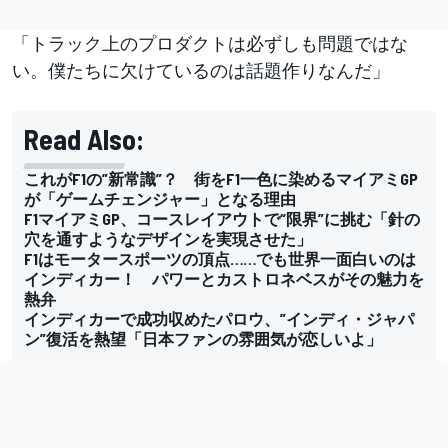
「トラック上のプロダクトは必ずしも問題ではな
い。僕たちに欠けているのは話題作りなんだ」
Read Also:
これがF1の”新常識”？ 街をF1一色に染めるマイアミGP
が「ゲームチェンジャー」となる理由
F1マイアミGP、コースレイアウトで“限界”に挑む「針の
穴を通すようなデザインを実現させた」
F1はモータースポーツの頂点……でも世界一面白いのは
インディカー！ パワーとカストロネベスがその魅力を
熱弁
インディカーで成功収めたパロウ、”インディ・ジャパ
ン”復活を熱望「日本ファンの雰囲気が恋しいよ」