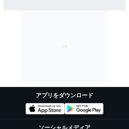
雨のSF富士で予選トップ3に入ったブラウニングとオサ
リバン。知られざる数奇な“腐れ縁”｜英国人ジャーナリ
スト”ジェイミー”の日本レース探訪記
アプリをダウンロード
ソーシャルメディア