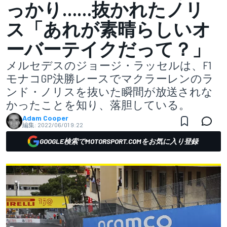
っかり……抜かれたノリ
ス「あれが素晴らしいオ
ーバーテイクだって？」
メルセデスのジョージ・ラッセルは、F1
モナコGP決勝レースでマクラーレンのラ
ンド・ノリスを抜いた瞬間が放送されな
かったことを知り、落胆している。
Adam Cooper
編集:
2022/06/01 9:22
GOOGLE検索でMOTORSPORT.COMをお気に入り登録