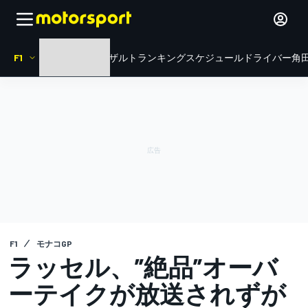
F1
HOME
ニュース
リザルト
ランキング
スケジュール
ドライバー
角田
F1
モナコGP
ラッセル、”絶品”オーバ
ーテイクが放送されずが