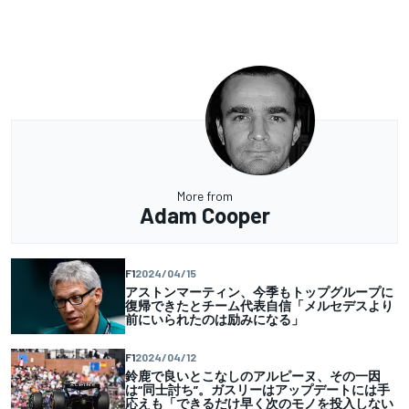
More from
Adam Cooper
F1
2024/04/15
アストンマーティン、今季もトップグループに
復帰できたとチーム代表自信「メルセデスより
前にいられたのは励みになる」
F1
2024/04/12
鈴鹿で良いとこなしのアルピーヌ、その一因
は“同士討ち”。ガスリーはアップデートには手
応えも「できるだけ早く次のモノを投入しない