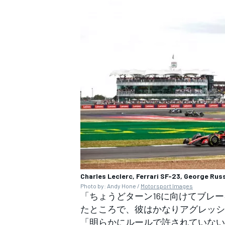
Charles Leclerc, Ferrari SF-23, George Rus
Photo by: Andy Hone /
Motorsport Images
「ちょうどターン16に向けてブレ
たところで、彼はかなりアグレッシ
「明らかにルールで許されていない
すべてのカテゴリー