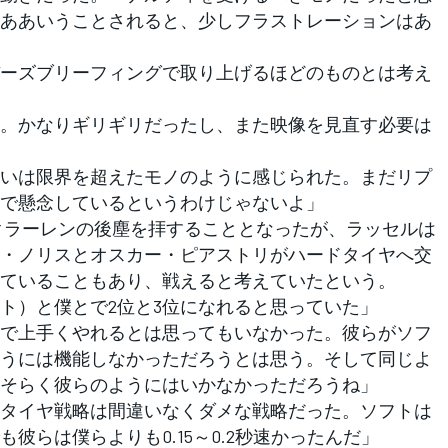
ああいうことされると、少しフラストレーションはあ
ーズブリーフィングで取り上げるほどのものとは考え
。かなりギリギリだったし、また映像を見直す必要は
いは限界を超えたモノのように感じられた。まだリプ
で懸念しているというわけじゃないよ」
クラーレンの後塵を拝することとなったが、ラッセルは
・ノリスとオスカー・ピアストリがハードタイヤへ交
ていることもあり、戦えると考えていたという。
ト）と僕とで2位と3位になれると思っていた」
で上手くやれるとは思ってもいなかった。彼らがソフ
うには機能しなかっただろうとは思う。そして同じよ
そらく彼らのようにはいかなかっただろうね」
タイヤ戦略は間違いなくダメな戦略だった。ソフトは
彼らは僕らよりも0.15～0.2秒速かったんだ」