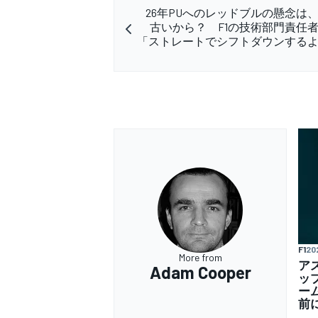
26年PUへのレッドブルの懸念は
古いから？ F1の技術部門責任
「ストレートでシフトダウンする
F1
20
More from
ア
Adam Cooper
ッ
ー
前