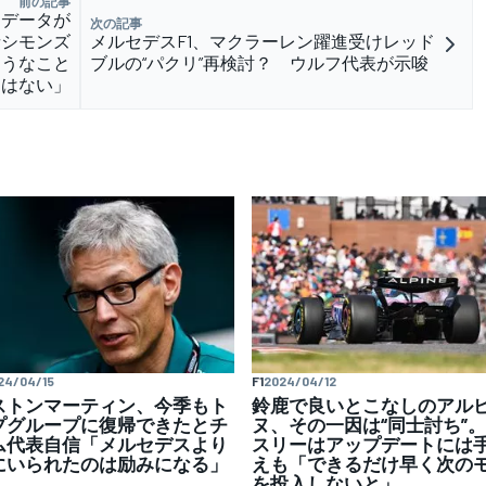
前の記事
、データが
次の記事
者シモンズ
メルセデスF1、マクラーレン躍進受けレッド
ようなこと
ブルの“パクリ”再検討？ ウルフ代表が示唆
はない」
24/04/15
F1
2024/04/12
ストンマーティン、今季もト
鈴鹿で良いとこなしのアル
プグループに復帰できたとチ
ヌ、その一因は“同士討ち”
ム代表自信「メルセデスより
スリーはアップデートには
にいられたのは励みになる」
えも「できるだけ早く次の
を投入しないと」