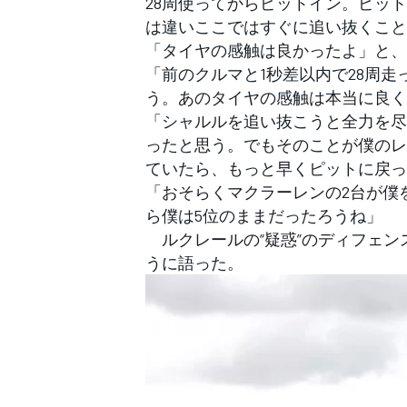
28周使ってからピットイン。ピッ
フォーミュラE
は違いここではすぐに追い抜くこと
「タイヤの感触は良かったよ」と、
「前のクルマと1秒差以内で28周
う。あのタイヤの感触は本当に良く
「シャルルを追い抜こうと全力を尽
ったと思う。でもそのことが僕のレ
ていたら、もっと早くピットに戻っ
「おそらくマクラーレンの2台が僕
ら僕は5位のままだったろうね」
ルクレールの“疑惑”のディフェン
うに語った。