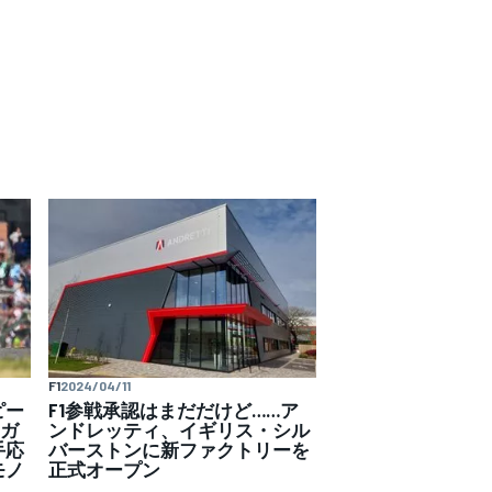
F1
2024/04/11
ピー
F1参戦承認はまだだけど……ア
。ガ
ンドレッティ、イギリス・シル
手応
バーストンに新ファクトリーを
モノ
正式オープン