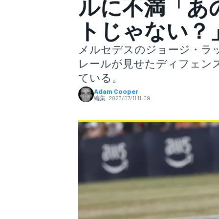
ルに不満「あ
トじゃない？
スーパーフォーミュラ
メルセデスのジョージ・ラッ
レールが見せたディフェン
ている。
Adam Cooper
編集:
2023/07/11 11:09
スーパーGT